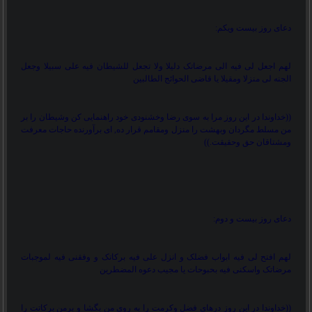
دعای روز بیست ویکم:
لهم اجعل لی فیه الی مرضاتک دلیلا ولا تجعل للشیطان فیه علی سبیلا وجعل
الجنه لی منزلا ومقیلا یا قاضی الحوائج الطالبین
))
خداوندا در این روز مرا به سوی رضا وخشنودی خود راهنمایی کن وشیطان را بر
من مسلط مگردان وبهشت را منزل ومقامم قرار ده, ای برآورنده حاجات معرفت
ومشتاقان حق وحقیقت.
((
دعای روز بیست و دوم:
لهم افتح لی فیه ابواب فضلک و انزل علی فیه برکاتک و وفقنی فیه لموجبات
مرضاتک واسکنی فیه بحبوحات یا مجیب دعوه المضطرین
))
خداوندا در این روز درهای فضل وکرمت را به روی من بگشا و برمن برکاتت را