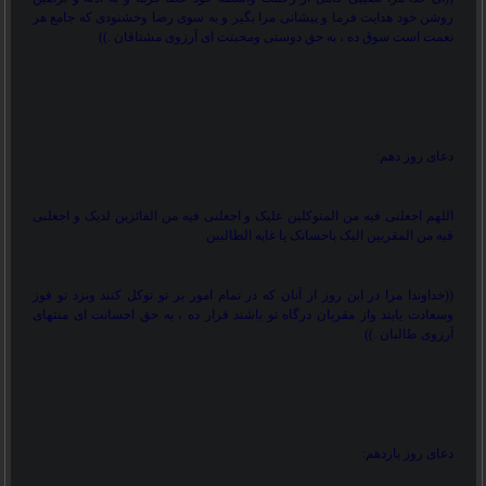
روشن خود هدایت فرما و پیشانی مرا بگیر و به سوی رضا وخشنودی که جامع هر
نعمت است سوق ده ، به حق دوستی ومحبتت ای آرزوی مشتاقان .
((
دعای روز دهم:
اللهم اجعلنی فیه من المتوکلین علیک و اجعلنی فیه من الفائزین لدیک و اجعلنی
فیه من المقربین الیک باحسانک یا غایه الطالبین
))
خداوندا مرا در این روز از آنان که در تمام امور بر تو توکل کنند ونزد تو فوز
وسعادت یابند واز مقربان درگاه تو باشند قرار ده ، به حق احسانت ای منتهای
آرزوی طالبان .
((
دعای روز یازدهم: