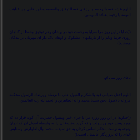
اللهم غشه فیه بالرحمه و ارزقنی فیه التوفیق والعصمه وطهر قلبی من غیاهب
التهمه یا رحیما بعباده المومنین
))
خدایا در این روز مرا سراپا به رحمت خود در پوشان وهم توقیق وحفظ از گناهان
روزی فرما ودلم را از تاریکیهای مشکوک و
اوهام پاک دار ای مهربان بر بندگان
مومنت
.((
دعای روز سی ام
:
اللهم اجعل صیامی فیه بالشکر و القبول علی ما ترضاه و یرضاه الرسول محکمه
فروعه بالاصول بحق سیدنا محمد و اله الطاهرین و الحمد لله رب العالمین.
))
خداوندا در این روز روزه مرا با جزای خیر ومقبول حضرتت آن گونه قرار ده که
مورد پسند خود ورسولت واقع گردد وفروع آن را به واسطه اصول آن که ایمان
وتوجه به توست محکم اساس گردان به حق سید ما محمد وآل اطهارش وستایش
خدای را که پروردگار عالمیان است.
((