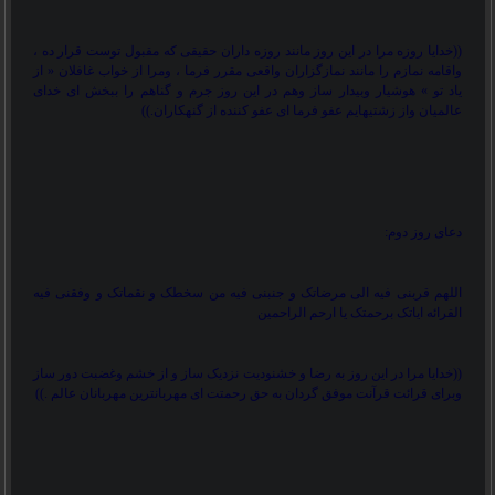
))
خدایا روزه مرا در این روز مانند روزه داران حقیقی که مقبول توست قرار ده ،
واقامه نمازم را مانند نمازگزاران واقعی مقرر فرما ، ومرا از خواب غافلان « از
یاد تو » هوشیار وبیدار ساز وهم در این روز جرم و گناهم را ببخش ای خدای
عالمیان واز زشتیهایم عفو فرما ای عفو کننده از گنهکاران.
((
دعای روز دوم:
اللهم قربنی فیه الی مرضاتک و جنبنی فیه من سخطک و نقماتک و وفقنی فیه
القرائه ایاتک برحمتک یا ارحم الراحمین
))
خدایا مرا در این روز به رضا و خشنودیت نزدیک ساز و از خشم وغضبت دور ساز
وبرای قرائت قرآنت موفق گردان به حق رحمتت ای مهربانترین مهربانان عالم .
((