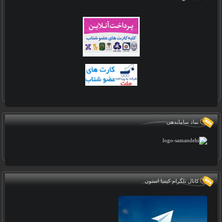
نماد ساماندهی
کانال تلگرام کیمیا استون