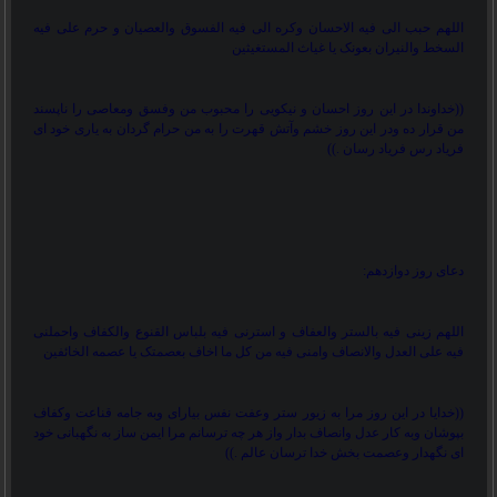
اللهم حبب الی فیه الاحسان وکره الی فیه الفسوق والعصیان و حرم علی فیه
السخط والنیران بعونک یا غیاث المستغیثین
))
خداوندا در این روز احسان و نیکویی را محبوب من وفسق ومعاصی را ناپسند
من قرار ده ودر این روز خشم وآتش قهرت را به من حرام گردان به یاری خود ای
فریاد رس فریاد رسان .
((
دعای روز دوازدهم:
اللهم زینی فیه بالستر والعفاف و استرنی فیه بلباس القنوع والکفاف واحملنی
فیه علی العدل والانصاف وامنی فیه من کل ما اخاف بعصمتک یا عصمه الخائفین
))
خدایا در این روز مرا به زیور ستر وعفت نفس بیارای وبه جامه قناعت وکفاف
بپوشان وبه کار عدل وانصاف بدار واز هر چه ترسانم مرا ایمن ساز به نگهبانی خود
ای نگهدار وعصمت بخش خدا ترسان عالم .
((