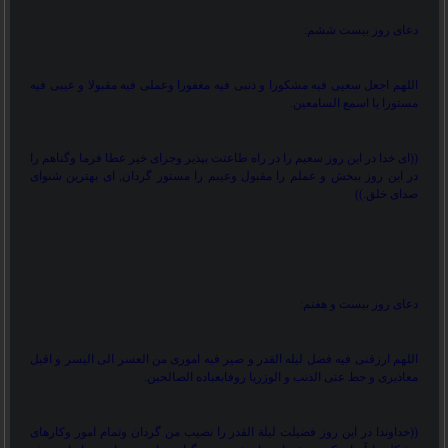
دعای روز بیست ششم:
اللهم اجعل سعیی فیه مشکورا و ذنبی فیه مغفورا وعملی فیه مقبولا و عیبی فیه
مستورا یا اسمع السامعین.
))
ای خدا در این روز سعیم را در راه طاعتت بپذیر وجزای خیر عطا فرما وگناهم را
در این روز ببخش و عملم را مقبول وعیبم را مستور گردان, ای بهترین شنوای
صدای خلق.
((
دعای روز بیست و هفتم:
اللهم ارزقنی فیه فضل لیله القدر و صیر فیه اموری من العسر الی الیسر و اقبل
معاذیری و حط عنی الذنب و الوزریا روفابعباده الصالحین.
))
خداوندا در این روز فضیلت لیلة القدر را نصیب من گردان وتمام امور وکارهای