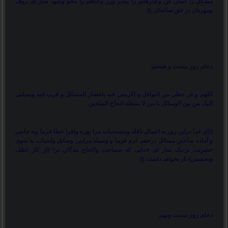
مشکل را آسان کن وعذرهایم را بپذیر ورز وگناهم را محو ونابود ساز ای روف
ومهربان در حق صالحان.
((
دعای روز بیست و هشتم:
اللهم و فر حظی من النوافل و اکرمنی فیه باحضار المسائل و قرب فیه وسیلتی
الیک من بین الوسائل یا من لا یشغله الحاح الملحین.
))
ای خدا دراین روز به اعمال نافله ومستحبات مرا بهره وافرا عطا فرما وبه حاضر
و آماده ساختن مسائل درحقم کرم فرما و وسیله مرابین وسایل واسباب به سوی
حضرتت نزدیک ساز ای خدایی که سماجت والحاح بندگان ترا (از کار لطف
وبخشش) باز نخواهد داشت.
((
دعای روز بیست ونهم: