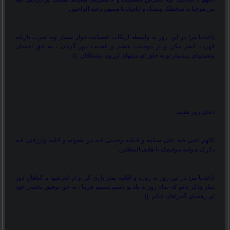
من موجبات سخطک وبمنک و ایادیک یا منتهی رغبه الراغبین
))
خدایا مرا در این روز به واسطه ارتکاب عصیانت خوار مساز وبه ضرب تازیانه
قهرت کیفر مکن و از موجبات خشم و غضبت دور گردان ، به حق احسان
ونعمتهای بیشمار تو به خلق ای منتهای آرزوی مشتاقان .
((
دعای روز هفتم
:
اللهم اعنی فیه علی صیامه و قیامه وجنبنی فیه من هفواته و اثامه وارزقنی فیه
ذکرک بدوامه بتوفیقک یا هادی المظلین.
))
خدایا مرا در این روز به روزه و اقامه نماز یاری کن و از لغزشها و گناهان دور
ساز وذکر دائم که تمام روز به یاد تو باشم نصیبم فرما ، به حق توفیق بخشی خود
ای رهنمای گمراهان عالم .
((