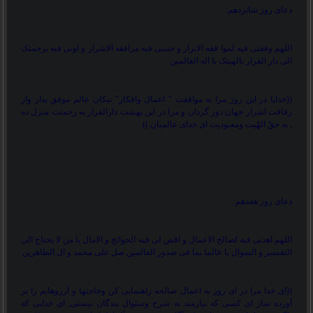
دعای روز شانزدهم:
اللهم وفقنی فیه لموا فقه الابرار و جنبنی فیه مرافقه الاشرار و اونی فیه برحمتک
الی دار القرار بالهیتک یا اله العالمین
))
خدایا در این روز مرا به موافقت " اعمال وافکار" نیکان عالم موفق بدار واز
رفاقت اشرار جهان دور گردان و مرا در این بهشت دارالقرار به رحمتت منزل ده
, به حقّ الهّیت ومعبودیت ای خدای عالمیان.
((
دعای روز هفدهم:
اللهم اهدنی فیه لصالح الاعمال و اقض لی فیه الحوائج و الامال یا من لا یحتاج الی
التفسیر و السوال یا عالما بما فی صدور العالمین صل علی محمد و ال الطاهرین
))
ای خدا مرا در ای روز به اعمال صالحه راهنمایی کن وحاجتها و آرزوهایم را بر
آورده ساز ای کسی که نیازمند به شرح وسئوال بندگان نیستی, ای خدایی که