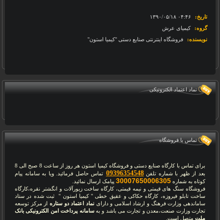
تاریخ:
‎۱۳۹۰/۰۵/۱۸ ۰۴:۴۶
گروه:
کیمیای عرش
نویسنده:
فروشگاه اینترنتی صنایع دستی "کیمیا استون"
نماد اعتماد الکترونیکی
تماس با فروشگاه
برای تماس با کارگاه صنایع دستی و فروشگاه کیمیا استون هر روز از ساعت 8 صبح الی 8
09396354548
بعد از ظهر با شماره تلفن
تماس حاصل فرمائید. ویا به سامانه پیام
30007650006305
کوتاه به شماره
پیامک ارسال نمائید.
فروشگاه سنگ های قیمتی و نیمه قیمتی، کارگاه ساخت زیورآلات و انگشتر نقره،کارگاه
ساخت تابلو فیروزه، کارگاه حکاکی و عقیق خطی " کیمیا استون " ثبت شده در ستاد
ساماندهی وزارت فرهنگ و ارشاد اسلامی و دارای
نماد اعتماد دو ستاره
از مرکز توسعه
تجارت وزارت صنعت،معدن و تجارت می باشد و به
سامانه پرداخت امن الکترونیکی بانک
ملت
متصل است.