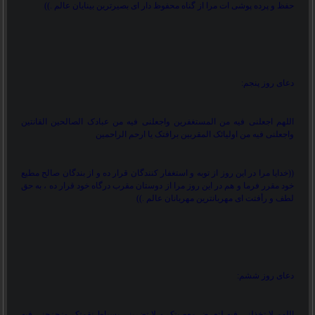
حفظ و پرده پوشی ات مرا از گناه محفوظ دار ای بصیرترین بینایان عالم .
((
دعای روز پنجم:
اللهم اجعلنی فیه من المستغفرین واجعلنی فیه من عبادک الصالحین القانتین
واجعلنی فیه من اولیائک المقربین برافتک یا ارحم الراحمین
))
خدایا مرا در این روز از توبه و استغفار کنندگان قرار ده و از بندگان صالح مطیع
خود مقرر فرما و هم در این روز مرا از دوستان مقرب درگاه خود قرار ده ، به حق
لطف و رأفتت ای مهربانترین مهربانان عالم .
((
دعای روز ششم:
اللهم لا تخذلنی فیه لتعرض معصیتک و لا تضربنی بسیاط نقمتک وزحزحنی فیه