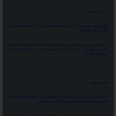
دعای روز هشتم:
اللهم ارزقنی فیه رحمه الایتام و اطعام الطعام و افشاء السلام وصحبه الکرام
بطولک یا ملجا الاملین
))
خداوندا در این روز مرا ترحم به یتیمان و اطعام به گرسنگان و افشاء و انتشار
سلام در مسلمانان و مصاحبت نیکان نصیب فرما ، به حق انعامت ای پناه
آرزومندان عالم .
((
دعای روز نهم:
اللهم اجعل لی فیه نصیبا من رحمتک الواسعه واهدنی فیه لبراهینک الساطعه و خذ
بناصیتی الی مرضاتک الجامعه بمحبتک یا امل المشتاقین
))
ای خدا مرا نصیبی کامل از رحمت واسطه خود عطا فرما و به ادله و براهین