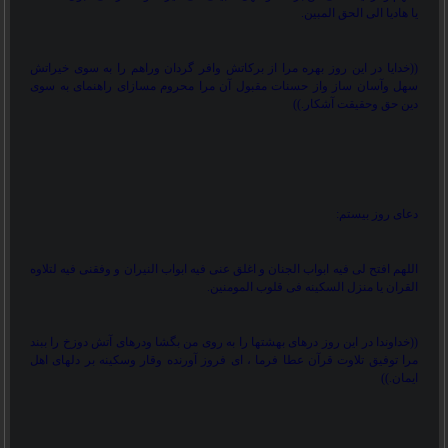
یا هادیا الی الحق المبین.
))
خدایا در این روز بهره مرا از برکاتش وافر گردان وراهم را به سوی خیراتش
سهل وآسان ساز واز حسنات مقبول آن مرا محروم مسازای راهنمای به سوی
دین حق وحقیقت آشکار.
((
دعای روز بیستم:
اللهم افتح لی فیه ابواب الجنان و اغلق عنی فیه ابواب النیران و وفقنی فیه لتلاوه
القران یا منزل السکینه فی قلوب المومنین.
))
خداوندا در این روز درهای بهشتها را به روی من بگشا ودرهای آتش دوزخ را ببند
مرا توفیق تلاوت قرآن عطا فرما ، ای فروز آورنده وقار وسکینه بر دلهای اهل
ایمان.
((