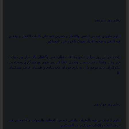
دعای روز سیزدهم:
اللهم طهرنی فیه من الدنس والاقدار و صبرنی فیه علی کائنات الاقدار و وفقنی
فیه للتقی و صحبه الابرار بعونک یا قره عین المساکین
))
خدایا در این روز مرا از پلیدی وکثافات هوای نفس وگناهان پاک ساز وبر حوادث
خیر وشر وقضا ، قدرت صبر وتحمل عطا کن وبر تقوی وپرهیزگاری ومصاحبت
نیکوکاران عالم موفق دار ، به یاری خود ای مایه شادی واطمینان خاطر مسکینان
((
.
دعای روز چهاردهم:
اللهم لا تواخذنی فیه بالعثرات واقلنی فیه من الخطایا والهفوات و لا تجعلنی فیه
غرضا للبلایا و الافات بعزتک یا عز المسلمین