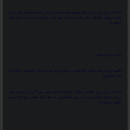
))
خدایا در این روز مرا به لغزشهایم مؤاخذه مفرما وعذر خبط وخطایم بپذیر ومرا
هدف تیرهای وآفتهای عالم قرارر مده به حق عزت وجلالت اب عزت بخش اهل
اسلام .
((
دعای روز پانزدهم:
اللهم ارزقنی فیه طاعه الخاشعین و اشرح فیه صدری بانابه المخبتین بامانک یا
امان الخائفین
))
خدایا در این روز طاعت بندگان خاشع وخاضع نصیب من گردان و شرح صدر
مردان فروتن خدا ترس را به من عطا فرما، به حق امام بخشی خود ای ایمنی
دلهای ترسان.
((