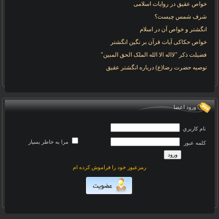
خواص عقیق در روایات اسلامی
شرف شمس چیست؟
انگشتر و خواص آن در اسلام
خواص حکاکی آیات قرآن بر نگین انگشتر
فضیلت ذکر "لااله الا الله الملک الحق المبین"
توصیه حضرت رضا(ع) درباره انگشتر عقیق
ورود اعضا
نام کاربري
مرا به خاطر بسپار
کلمه عبور
رمزعبور خود را فراموش کرده ام