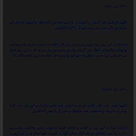
دعای روز سوم:
اللهم ارزقنی فیه الذهن و التنبیه و باعدنی فیه من السفاهه والتمویه واجعل لی
نصیبا من کل خیر تنزل فیه بجودک یا اجود الاجودین
))
خدایا در این روز مرا هوش و بیداری در کار اطاعتت نصیب فرما واز سفاهت
وجهالت وکارهای باطل دور گردان واز هر چیزی واز هر چیزی که در این روز نازل
می فرمایی مرا نصیب بخش به حق جود وکرمت ای بخشنده ترین بخشندگان.
((
دعای روز چهارم:
اللهم قونی فیه علی اقامه امرک و اذقنی فیه حلاوه ذکرک و اوزعنی فیه لاداء
شکرک بکرمک و احفظنی فیه بحفظک و سترک یا ابصر الناظرین
))
خدایا مرا در این روز بر اقامه و انجام فرمانت قوت بخش وحلاوت وشیرینی
ذکرت را بمن بچشان وبرای ادای شکر خود به کرمت مهیا ساز و در این روز به