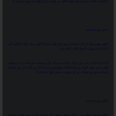
ناگفته به حاجات وبه سرائر خلق آگاهی بر محمد و آل اطهار او درود فرست.
((
دعای روز هیجدهم:
اللهم نبهنی فیه لبرکات اسحاره ونور فیه قلبی بضیاء انواره وخذ بکل اعضائی الی
اتباع اثاره بنورک یا منور قلوب العارفین.
))
خداوندا مرا در این روز برای برکات سحرها بیدار ومتنبه ساز ودلم را به روشنی
انوار سحر منوّر گردان و تمام اعضاء وجوارهم را برای آثار وبرکات این روز مسخّر
فرما به حق نور جمال خود ای روشنی بخش دلها عارفان
.((
دعای روز نوزدهم:
اللهم وفرفیه حظی من برکاته وسهل سبیلی الی خیراته ولا تحرمنی قبول حسناته