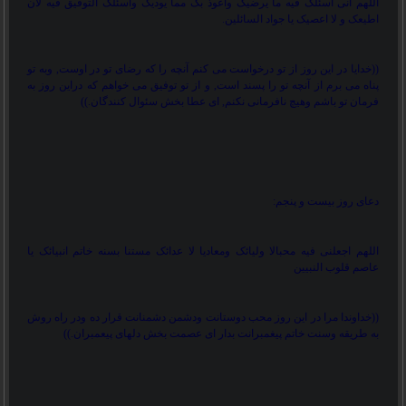
اللهم انی اسئلک فیه ما یرضیک واعوذ بک مما یودیک واسئلک التوفیق فیه لان
اطیعک و لا اعصیک یا جواد السائلین.
))
خدایا در این روز از تو درخواست می کنم آنچه را که رضای تو در اوست, وبه تو
پناه می برم از آنچه تو را پسند است, و از تو توفیق می خواهم که دراین روز به
فرمان تو باشم وهیچ نافرمانی نکنم, ای عطا بخش سئوال کنندگان.
((
دعای روز بیست و پنجم:
اللهم اجعلنی فیه محبالا ولیائک ومعادیا لا عدائک مستنا بسنه خاتم انبیائک یا
عاصم قلوب النبیین
))
خداوندا مرا در این روز محب دوستانت ودشمن دشمنانت قرار ده ودر راه روش
به طریقه وسنت خاتم پیغمبرانت بدار ای عصمت بخش دلهای پیعمبران.
((