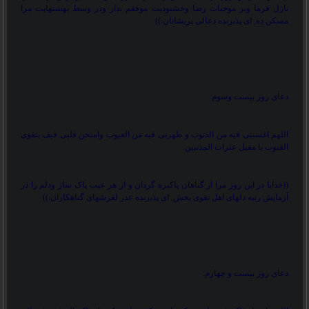
نازل فرما وبر موجبات رضا وخشنودیت موفقم بدار ودر وسط بهشتهایت مرا
مسکن ده, ای پذیرنده دعالی پریشانان.
((
دعای روز بیست وسوم:
اللهم اغسبنی فیه من الذنوب و طهرنی فیه من العیوب وامتحن قلبی فیف بتقوی
القبوب یا مقیل عثرات المذنبین.
))
خدایا در این روز مرا از گناهان پاکیزه گردان و از هر عیب پاک ساز ودلم را در
آزمایش رتبه دلهای اهل تقوی بخش, ای پذیرنده عذر لغزشهای گناهکاران.
((
دعای روز بیست و چهارم: