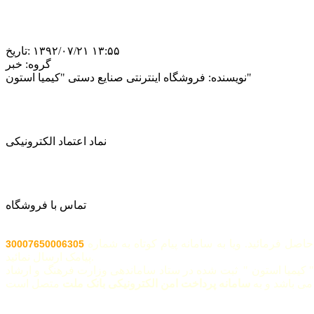
‎۱۳۹۲/۰۷/۲۱ ۱۳:۵۵
تاریخ:
گروه:
خبر
فروشگاه اینترنتی صنایع دستی "کیمیا استون"
نویسنده:
نماد اعتماد الکترونیکی
تماس با فروشگاه
اصل فرمائید. ویا به سامانه پیام کوتاه به شماره
30007650006305
پیامک ارسال نمائید.
 کیمیا استون " ثبت شده در ستاد ساماندهی وزارت فرهنگ و ارشاد
ی باشد و به
سامانه پرداخت امن الکترونیکی بانک ملت