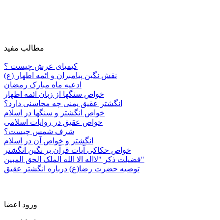
مطالب مفید
کیمیای عرش چیست ؟
نقش نگین پیامبران و ائمه اطهار (ع)
ادعیه ماه مبارک رمضان
خواص سنگها از زبان ائمه اطهار
انگشتر عقیق یمنی چه محاسنی دارد؟
خواص انگشتر و سنگها در اسلام
خواص عقیق در روایات اسلامی
شرف شمس چیست؟
انگشتر و خواص آن در اسلام
خواص حکاکی آیات قرآن بر نگین انگشتر
فضیلت ذکر "لااله الا الله الملک الحق المبین"
توصیه حضرت رضا(ع) درباره انگشتر عقیق
ورود اعضا