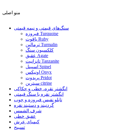
منو اصلی
سنگ‌های قیمتی و نیمه قیمتی
فیروزه Turquoise
یاقوت Ruby
ترمالین Turmalin
کلکسیون سنگ
عقیق Agate
تانزانیت Tanzanite
اسپینل Spinel
اونیکس Onyx
پریدوت Pridot
سیترین citrine
انگشتر نقره، خطی و حکاکی
انگشتر نقره با سنگ قیمتی
تابلو نفیس فیروزه و چوب
گردنبند و دستبند نقره
شرف الشمس
عقیق خطی
کیمیای عرش
تسبیح