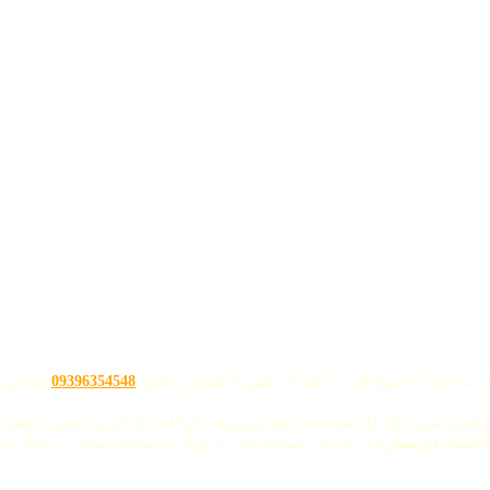
با شماره تلفن
تماس ح
09396354548
نگشتر نقره،کارگاه ساخت تابلو فیروزه، کارگاه حکاکی و عقیق خطی "
 اعتماد دو ستاره
از مرکز توسعه تجارت وزارت صنعت،معدن و تجارت م