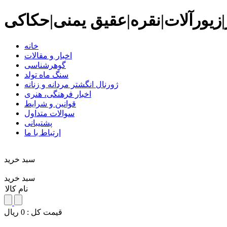
زیورآلات|نقره|عقیق یمنی|حکاکی
خانه
اخبار و مقالات
گوهرشناسی
سنگ ماه تولد
ژورنال انگشتر مردانه و زنانه
اخبار فرهنگی، هنری
قوانین و شرایط
سوالات متداول
پشتیبانی
ارتباط با ما
سبد خريد
سبد خرید
نام کالا
قيمت کل :
0
ريال