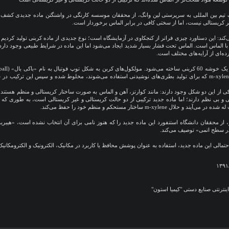
 تیم بین المللی به سرپرستی لین وانگ، از محققان موسسه کارنگی در واشنگتن ماده جدیدی کشف ک
ر کریستالی نیست، اما از سختی کافی در برابر الماس برخوردار است.
ند: این دستاورد چیزی فراتر از کنجکاوی در آزمایشگاه است؛ نوع جدیدی از ماده کربنی تولید کردیم
ا الماس است. الماس تحت فشار بسیار شدید ایجاد می‌شود اما این ماده در شرایط طبیعی وجود دارد ک
‌ای از آرایه‌های مختلف است.
مولکول‌ها با حلال m-xylene که برای تولید بطری‌های نوشیدنی استفاده می‌شوند، مخلوط شده و سپس این ترکی
ی از این دو شکل وجود دارند: مانند کوارتز، آهن و الماس به صورت ساختار کریستالی و منظم هستند 
ی و بی نظم دارند؛ اما ماده جدید ترکیبی از دو حالت کریستالی و غیر کریستالی است، به طوری که با
حلال m-xylene‌ ساختار مستحکم و منظم خود را حفظ می‌کند.
 از محققان دانشگاه استنفورد این ماده جدید را که هنوز نامی برای آن انتخاب نشده است، «هیبری
ر سطح اتمی» توصیف می‌کند.
حتمالی این ماده جدید، استفاده به عنوان پوشش محافظ یا کاربرد در مکانیک، الکترونیک و الکترومکانیک
نترنتی صنایع دستی "کیمیا استون"