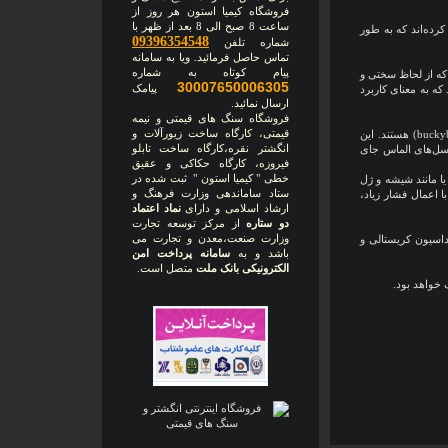
فروشگاه کیمیا استون هر روز از
ساعت 8 صبح الی 8 بعد از ظهر با
رده‌اند که به طور
09396354548
شماره تلفن
تماس حاصل فرمائید. ویا به سامانه
پیام کوتاه به شماره
 که از لحاظ سختی و
30007650006305
پیامک
ه به معنای کاربرد
ارسال نمائید.
فروشگاه سنگ های قیمتی و نیمه
قیمتی، کارگاه ساخت زیورآلات و
ماده فوق سخت از یک خوشه 60 کربنی ساخته می‌شود. مولکول‌های کربن به شکل توپ فوتبال به نام «باکی بال» (buckyball)‌ هستند. این
انگشتر نقره،کارگاه ساخت تابلو
ب در سل‌های الماس جای
فیروزه، کارگاه حکاکی و عقیق
خطی " کیمیا استون " ثبت شده در
یا مانند شیشه و ژل
ستاد ساماندهی وزارت فرهنگ و
 اعمال فشار زیاد،
ارشاد اسلامی و دارای
نماد اعتماد
دو ستاره
از مرکز توسعه تجارت
وزارت صنعت،معدن و تجارت می
داسیون کریستالی و
باشد و به
سامانه پرداخت امن
الکترونیکی بانک ملت
متصل است.
 خواهد بود.