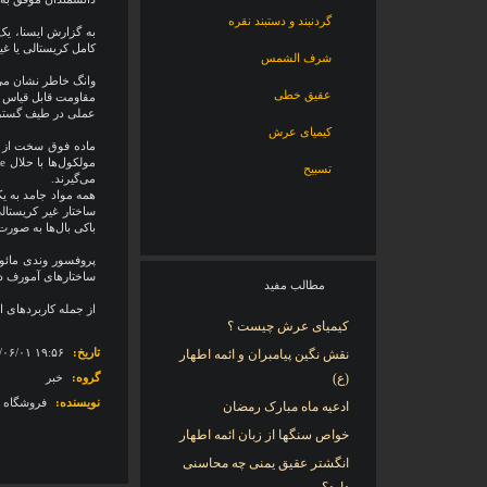
گردنبند و دستبند نقره
به گزارش ایسنا، یک
کامل کریستالی یا غی
شرف الشمس
وانگ خاطر نشان می‌ک
عقیق خطی
مقاومت قابل قیاس ب
عملی در طیف گسترده
کیمیای عرش
تسبیح
می‌گیرند.
همه مواد جامد به یک
ساختار غیر کریستال
باکی بال‌ها به صورت له شده در می‌آیند و 
پروفسور وندی مائو،
ساختارهای آمورف د
مطالب مفید
از جمله کاربردهای ا
کیمیای عرش چیست ؟
تاریخ:
‎۱۳۹۱/۰۶/۰۱ ۱۹:۵۶
نقش نگین پیامبران و ائمه اطهار
(ع)
گروه:
خبر
نویسنده:
فروشگاه ای
ادعیه ماه مبارک رمضان
خواص سنگها از زبان ائمه اطهار
انگشتر عقیق یمنی چه محاسنی