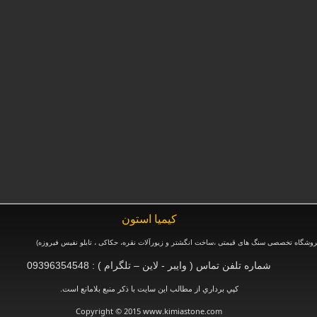
كيميا استون
وشگاه تخصصی سنگ های قیمتی ،ساخت انگشتر و زیورآلات نقره، حکاکی ، تابلو نفیس فیروزه
)
شماره تلفن تماس ( وایبر - لاین – تلگرام ) : 09396354548
.
كپي برداري از مطالب اين سايت با ذكر منبع بلامانع است
Copyright © 2015 www.kimiastone.com