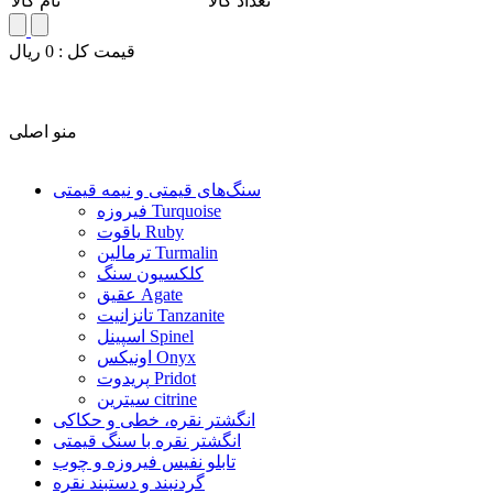
تعداد کالا
نام کالا
قيمت کل :
0
ريال
منو اصلی
سنگ‌های قیمتی و نیمه قیمتی
فیروزه Turquoise
یاقوت Ruby
ترمالین Turmalin
کلکسیون سنگ
عقیق Agate
تانزانیت Tanzanite
اسپینل Spinel
اونیکس Onyx
پریدوت Pridot
سیترین citrine
انگشتر نقره، خطی و حکاکی
انگشتر نقره با سنگ قیمتی
تابلو نفیس فیروزه و چوب
گردنبند و دستبند نقره