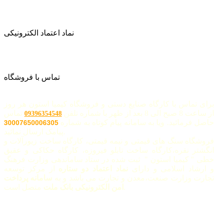
نماد اعتماد الکترونیکی
تماس با فروشگاه
برای تماس با کارگاه صنایع دستی و فروشگاه کیمیا استون هر روز
از ساعت 8 صبح الی 8 بعد از ظهر با شماره تلفن
تماس
09396354548
حاصل فرمائید. ویا به سامانه پیام کوتاه به شماره
30007650006305
پیامک ارسال نمائید.
فروشگاه سنگ های قیمتی و نیمه قیمتی، کارگاه ساخت زیورآلات و
انگشتر نقره،کارگاه ساخت تابلو فیروزه، کارگاه حکاکی و عقیق
خطی " کیمیا استون " ثبت شده در ستاد ساماندهی وزارت فرهنگ
و ارشاد اسلامی و دارای
نماد اعتماد دو ستاره
از مرکز توسعه
تجارت وزارت صنعت،معدن و تجارت می باشد و به
سامانه پرداخت
متصل است.
امن الکترونیکی بانک ملت