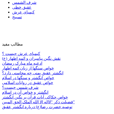
شرف الشمس
عقیق خطی
کیمیای عرش
تسبیح
مطالب مفید
کیمیای عرش چیست ؟
نقش نگین پیامبران و ائمه اطهار (ع)
ادعیه ماه مبارک رمضان
خواص سنگها از زبان ائمه اطهار
انگشتر عقیق یمنی چه محاسنی دارد؟
خواص انگشتر و سنگها در اسلام
خواص عقیق در روایات اسلامی
شرف شمس چیست؟
انگشتر و خواص آن در اسلام
خواص حکاکی آیات قرآن بر نگین انگشتر
فضیلت ذکر "لااله الا الله الملک الحق المبین"
توصیه حضرت رضا(ع) درباره انگشتر عقیق