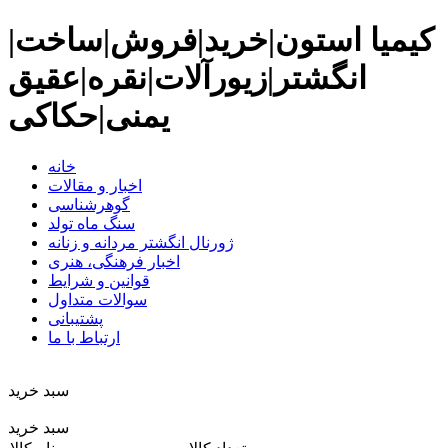
کیمیا استون|خرید|فروش|ساخت|
انگشتر|زیورآلات|نقره|عقیق
یمنی|حکاکی
خانه
اخبار و مقالات
گوهرشناسی
سنگ ماه تولد
ژورنال انگشتر مردانه و زنانه
اخبار فرهنگی، هنری
قوانین و شرایط
سوالات متداول
پشتیبانی
ارتباط با ما
سبد خريد
سبد خرید