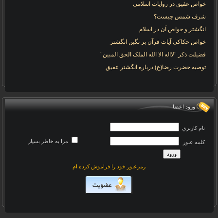
خواص عقیق در روایات اسلامی
شرف شمس چیست؟
انگشتر و خواص آن در اسلام
خواص حکاکی آیات قرآن بر نگین انگشتر
فضیلت ذکر "لااله الا الله الملک الحق المبین"
توصیه حضرت رضا(ع) درباره انگشتر عقیق
ورود اعضا
نام کاربري
مرا به خاطر بسپار
کلمه عبور
رمزعبور خود را فراموش کرده ام