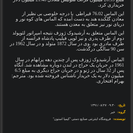
خریداری کرد
.
این الماس 76.02 قیراطی با درجه خلوصی بی نظیر از
معادن گلکنده هند به دست آمده که الماس های کوه نور و
دریای نور نیز متعلق به معدن هستند
.
این الماس متعلق به آرشیدوک ژوزف نتیجه امپراتور لئوپولد
دوم از طرف پدری و نیز لویی فیلیپ پادشاه فرانسه از
طرف مادری بود
.
وی در سال 1872 متولد و در سال 1962 در
سن 90 سالگی درگذشت
.
الماس آرشیدوک ژوزف پس از چندین دهه پرابهام در سال
1961 در جریان یک حراج در لندن دوباره مشاهده شد. آنگاه
پس از 32 سال در ژنو و در جریان حراج دیگری به مبلغ 6.5
میلیون دلار به یک خریدار ناشناس فروخته شده بود. مترجم:
بهرام افتخاری
.
تاریخ:
‎۱۳۹۱/۰۸/۲۷ ۰۹:۳۰
گروه:
خبر
نویسنده:
فروشگاه اینترنتی صنایع دستی "کیمیا استون"