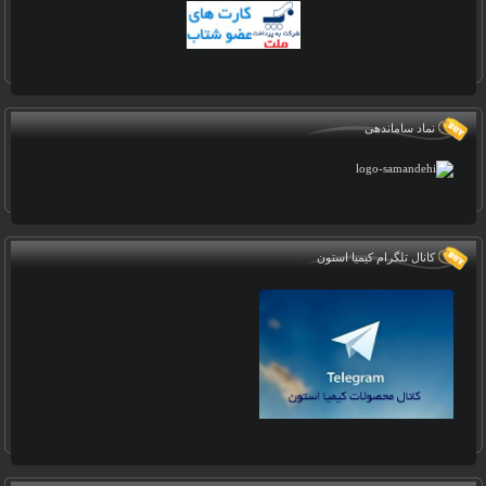
نماد ساماندهی
کانال تلگرام کیمیا استون