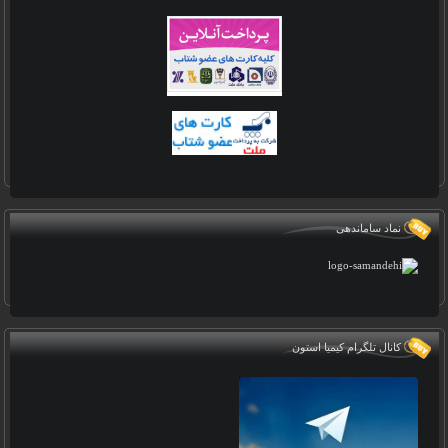
نماد ساماندهی
کانال تلگرام کیمیا استون