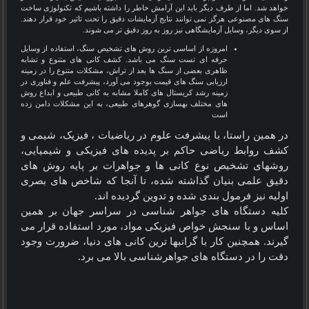
خواهد شد. اما از طرف دیگر باید این آرامش خاطر را داشته باشیم که تکنولوژی ساخت
سنگ های مصنوعی هرگز نمی توانند نتایج آزمایشات دقیق را تحت تاثیر خود قرار دهند.
از سوی دیگر، وسایل آزمایشگاهی نیز روز به روز دقیق تر می شوند
.
امروزه از اساسی ترین روش های تشخیص سنگ، استفاده از وسایل
حرفه ای تست سنگ می باشد. کشف کانی های متنوع و تشابه
ظاهری بعضی از سنگ ها بعد از تراش، مشکلات متنوع را در زمینه
ارزیابی سنگ های قیمت بوجود می آورد، پیشرفت علم و فناوری در
زمینه رشد کریستال های کاملا مشابه به کانی طبیعی و ابداع روش
های مختلف بهسازی گوهرهای طبیعی، به این مشکلات دامن زده
است
در همین راستا، با پیشرفت علوم در ریاضیات ، فیزیک، شیمی و
کشف روابط ریاضی حاکم بر پدیده های فیزیکی و شیمیایی،
روشهای تشخیص نوع کانی ها و جواهرات بر پایه روش های
دقیق علمی بنیان گذاشته شده، تا آنجا که شاخص های بصری
اولیه نیز فرمول بندی شده و تدوین گردیده اند
.
کلیه دستگاه های جواهر شناسی در سراسر جهان بر همین
اساس و با سنجش خواص فیزیکی مواد، مورد استفاده قرار می
گیرند. همچنین کار با گرانبها ترین کانی های دنیا، ضرورت وجود
دقت را در دستگاه های جواهرشناسی بالا می برد.