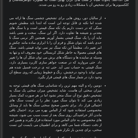
کلکسیونرها برای تشخیص آن با مشکلات زیادی رو به رو می شدند
.
از سالیان دور، روش هایی برای تشخیص چشمی سنگ ها ارائه می
شده اما نکته ی قابل توجه این است که ابتدا باید مطمئن شویم
سنگی که در دست داریم یک تکه سنگ قیمتی است و با سنگ های
معدنی و شیشه ها تفاوت دارد. اگر این سنگ، سخت و شنی باشد
نباید آن را یک سنگ قیمتی بشمار آوریم. همچنین اگر نرمی سنگ تا
حدی باشد که بتوان شکل و فرم آن را با ابزاری ساده مانند چکش و
انبر تغییر داد، مطمئناً این تکه سنگ نیز نمی تواند قیمتی باشد. سنگ
های قیمتی معمولا به خاطر شکل کریستالی خود معروف اند و تنها به
وسیله ی ساینده ها و دستگاه های برش می توان شکل آن ها را تغییر
داد. حتی مروارید که در صنعت جواهر سازی کاربرد بسیاری دارد،
سنگ قیمتی به حساب نمی آید. حتی تنه ی درخت فسیل شده هم
نمی تواند با وجود درخشش، رنگ و خطوط زیبایی که روی سطح آن
وجود دارد در شمار سنگ های قیمتی قرار بگیرد.
دومین راه و البته مهم ترین راه شناسایی سنگ های قیمتی توجه به
میزان سختی آن هاست. شاید تشخیص میزان سختی یک سنگ به
تشخیص دقیق نوع آن سنگ منجر نشود اما در هر صورت کمک بسیار
زیادی می کند تا بتوان سنگ مورد نظر را در لیست سنگ های
احتمالی قرار داد. برای تخمین صحیح سختی سنگ ها باید از وسایل
مخصوصی استفاده شود که از الماس بهره می برند. احتمال باقی
ماندن آثار خراشیدگی روی سنگ بعد از تست سبب می شود، شیشه
های مخصوصی به جای الماس مورد استفاده قرار بگیرند و همین امر
از دقت دستگاه شما می کاهد و برای اطمینان می بایست این تست
سختی، برای چندین بار تکرار شود.