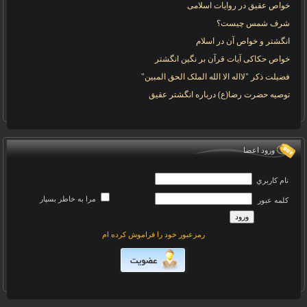
خواص عقیق در روایات اسلامی
شرف شمس چیست؟
انگشتر و خواص آن در اسلام
خواص حکاکی آیات قرآن بر نگین انگشتر
فضیلت ذکر "لااله الا الله الملک الحق المبین"
توصیه حضرت رضا(ع) درباره انگشتر عقیق
ورود اعضا
نام کاربري
مرا به خاطر بسپار
کلمه عبور
رمزعبور خود را فراموش کرده ام