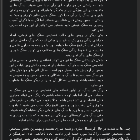
مرحله ی بعد توجه به این نکته است که آیا بلورهای سنگ کریستالی
شما به راحتی در هر زاویه ای ازآن جدا می شوند. سنگ ها ی
متفاوت در این ویژگی نیز از یکدیگر متمایزاند و نمی توان به راحتی
بلور های سنگ را از آن جدا کرد. سنگ هایی نظیر کوارتز و میکا به
راحتی با همین روش قابل شناسایی هستند اما اگر شما نگران آسیب
رسیدن به سنگ قیمتی خود هستید می توانید از این مرحله صرف
نظر کنید.
یکی دیگر از روش های جالب تشخیص سنگ های قیمتی، ایجاد
خراشی رنگی روی یک سطح سرامیکی است که رنگ حاصل از این
خراش نمایانگر نوع سنگ ما خواهد بود. با مراجعه به جداول علمی و
مقایسه ی خطوط رنگی سنگ ها ی مختلف می توانید سنگ خود را
از سنگ های دیگر تمیز دهید.
شکل کریستالی سنگ ها نیز می تواند نشانه ی چشمی مناسبی برای
تشخیص سنگ به شمار آید. استفاده از تجربه و دانش روز دنیا، در این
بخش از آزمایش شما بسیار مهم است. شکل اتم ها و مولکول های
هر سنگ سبب شده تا سنگ ها اشکالی منحصر به فرد و مخصوص به
خود داشته باشند و همین اشکال آن ها را از دیگر سنگ ها متفاوت
می سازد.
رنگ هر سنگ، از اولین نشانه های تشخیص چشمی هر سنگ به
حساب می آید اما باید توجه داشته باشیم که رنگ نمی تواند معیاری
قابل اعتماد برای تشخیص باشد. مثلا یاقوت می تواند در طیف های
متنوع رنگی یافت شود و همین تنوع رنگ سبب می شود تا یاقوت
صورتی ، سبز و یا زرد با سنگ های قیمتی دیگر اشتباه گرفته شوند.
حتی سنگ های کریستالی بی رنگی نیز موجودند که شباهت زیادی به
الماس دارند و ممکن است ما را در تشخیص دچار اشتباه نمایند.
چینی ها به شدت در حال کریستال سازی و شبیه سازی هستند و مهمترین بخش تشخیص
یعنی تشخیص چشمی را کاملا مورد حمله قرار دادند. ایجاد ناخالصی های غیرهمگن و
رنگ های مخلوط شده و پراکنده، حاکی از آن است که بزودی تشخیص بسیار سخت تر