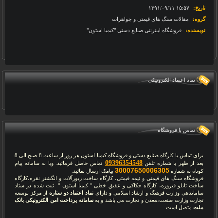
تاریخ:
‎۱۳۹۱/۰۹/۱۱ ۱۵:۵۷
گروه:
مقالات سنگ های قیمتی و جواهرات
نویسنده:
فروشگاه اینترنتی صنایع دستی "کیمیا استون"
نماد اعتماد الکترونیکی
تماس با فروشگاه
برای تماس با کارگاه صنایع دستی و فروشگاه کیمیا استون هر روز از ساعت 8 صبح الی 8
09396354548
بعد از ظهر با شماره تلفن
تماس حاصل فرمائید. ویا به سامانه پیام
30007650006305
کوتاه به شماره
پیامک ارسال نمائید.
فروشگاه سنگ های قیمتی و نیمه قیمتی، کارگاه ساخت زیورآلات و انگشتر نقره،کارگاه
ساخت تابلو فیروزه، کارگاه حکاکی و عقیق خطی " کیمیا استون " ثبت شده در ستاد
ساماندهی وزارت فرهنگ و ارشاد اسلامی و دارای
نماد اعتماد دو ستاره
از مرکز توسعه
تجارت وزارت صنعت،معدن و تجارت می باشد و به
سامانه پرداخت امن الکترونیکی بانک
ملت
متصل است.