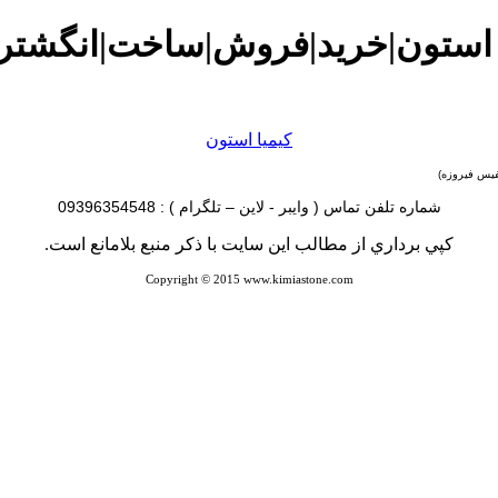
 استون|خرید|فروش|ساخت|انگشتر|
كيميا استون
فیس فیروزه
)
شماره تلفن تماس ( وایبر - لاین – تلگرام ) : 09396354548
كپي برداري از مطالب اين سايت با ذكر منبع بلامانع است
.
Copyright © 2015 www.kimiastone.com