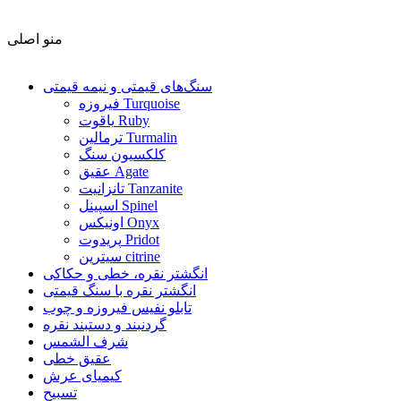
منو اصلی
سنگ‌های قیمتی و نیمه قیمتی
فیروزه Turquoise
یاقوت Ruby
ترمالین Turmalin
کلکسیون سنگ
عقیق Agate
تانزانیت Tanzanite
اسپینل Spinel
اونیکس Onyx
پریدوت Pridot
سیترین citrine
انگشتر نقره، خطی و حکاکی
انگشتر نقره با سنگ قیمتی
تابلو نفیس فیروزه و چوب
گردنبند و دستبند نقره
شرف الشمس
عقیق خطی
کیمیای عرش
تسبیح