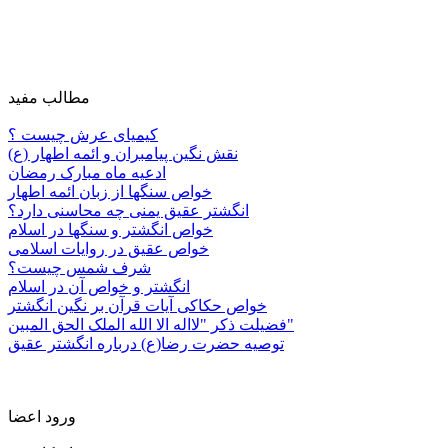
مطالب مفید
کیمیای عرش چیست ؟
نقش نگین پیامبران و ائمه اطهار (ع)
ادعیه ماه مبارک رمضان
خواص سنگها از زبان ائمه اطهار
انگشتر عقیق یمنی چه محاسنی دارد؟
خواص انگشتر و سنگها در اسلام
خواص عقیق در روایات اسلامی
شرف شمس چیست؟
انگشتر و خواص آن در اسلام
خواص حکاکی آیات قرآن بر نگین انگشتر
فضیلت ذکر "لااله الا الله الملک الحق المبین"
توصیه حضرت رضا(ع) درباره انگشتر عقیق
ورود اعضا