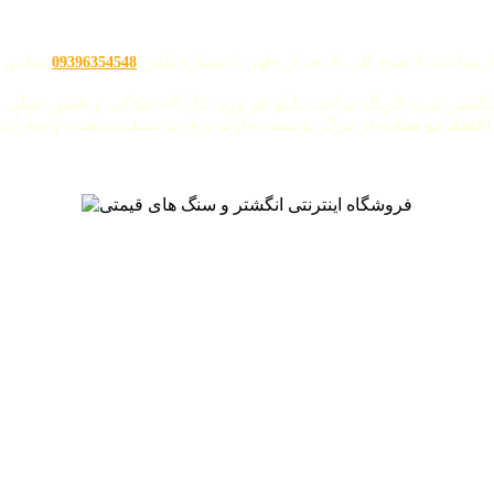
با شماره تلفن
تماس ح
09396354548
نگشتر نقره،کارگاه ساخت تابلو فیروزه، کارگاه حکاکی و عقیق خطی "
 اعتماد دو ستاره
از مرکز توسعه تجارت وزارت صنعت،معدن و تجارت م