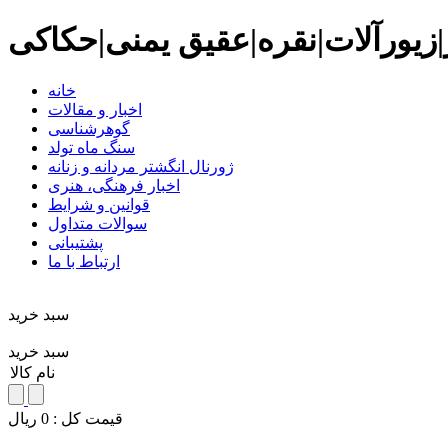
زیورآلات|نقره|عقیق یمنی|حکاکی
خانه
اخبار و مقالات
گوهرشناسی
سنگ ماه تولد
ژورنال انگشتر مردانه و زنانه
اخبار فرهنگی، هنری
قوانین و شرایط
سوالات متداول
پشتیبانی
ارتباط با ما
سبد خريد
سبد خرید
نام کالا
قيمت کل :
0
ريال