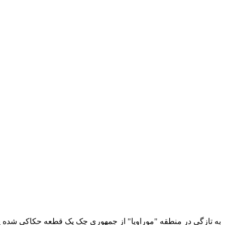
به تازگی در منطقه "موراویا" از جمهوری چک یک قطعه حکاکی شده پید