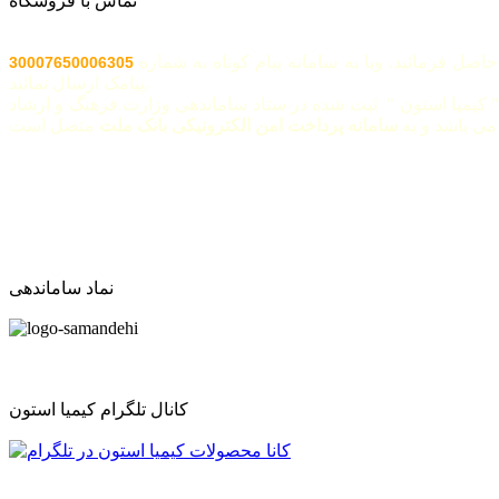
تماس با فروشگاه
اصل فرمائید. ویا به سامانه پیام کوتاه به شماره
30007650006305
پیامک ارسال نمائید.
 کیمیا استون " ثبت شده در ستاد ساماندهی وزارت فرهنگ و ارشاد
ی باشد و به
سامانه پرداخت امن الکترونیکی بانک ملت
نماد ساماندهی
کانال تلگرام کیمیا استون