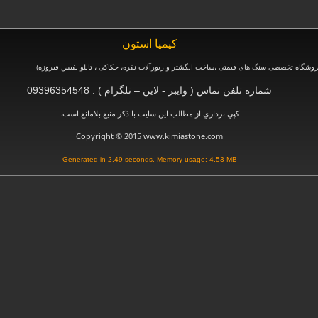
كيميا استون
وشگاه تخصصی سنگ های قیمتی ،ساخت انگشتر و زیورآلات نقره، حکاکی ، تابلو نفیس فیروزه
)
شماره تلفن تماس ( وایبر - لاین – تلگرام ) : 09396354548
.
كپي برداري از مطالب اين سايت با ذكر منبع بلامانع است
Copyright © 2015 www.kimiastone.com
Generated in 2.49 seconds. Memory usage: 4.53 MB