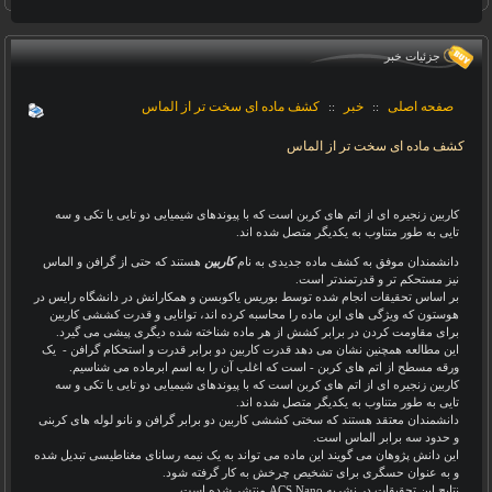
جزئيات خبر
صفحه اصلی
خبر
کشف ماده ای سخت تر از الماس
::
::
کشف ماده ای سخت تر از الماس
کاربین زنجیره ای از اتم های کربن است که با پیوندهای شیمیایی دو تایی یا تکی و سه
تایی به طور متناوب به یکدیگر متصل شده اند
.
دانشمندان
موفق به کشف
ماده جدیدی به نام
کاربین
هستند که حتی از گرافن و الماس
نیز مستحکم تر و قدرتمندتر است
.
بر اساس تحقیقات انجام شده توسط بوریس یاکوبسن و همکارانش در دانشگاه رایس در
هوستون که ویژگی های این ماده را محاسبه کرده اند، توانایی و قدرت کششی کاربین
برای مقاومت کردن در برابر کشش از هر ماده شناخته شده دیگری پیشی می گیرد
.
این مطالعه همچنین نشان می دهد قدرت کاربین دو برابر قدرت و استحکام گرافن - یک
ورقه مسطح از اتم های کربن - است که اغلب آن را به اسم ابرماده می شناسیم
.
کاربین زنجیره ای از اتم های کربن است که با پیوندهای شیمیایی دو تایی یا تکی و سه
تایی به طور متناوب به یکدیگر متصل شده اند
.
دانشمندان معتقد هستند که سختی کششی کاربین دو برابر گرافن و نانو لوله های کربنی
و حدود سه برابر الماس است
.
این دانش پژوهان می گویند این ماده می تواند به یک نیمه رسانای مغناطیسی تبدیل شده
و به عنوان حسگری برای تشخیص چرخش به کار گرفته شود
.
نتایج این تحقیقات در نشریه
ACS Nano
منتشر شده است
.