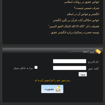
خواص عقیق در روایات اسلامی
شرف شمس چیست؟
انگشتر و خواص آن در اسلام
خواص حکاکی آیات قرآن بر نگین انگشتر
فضیلت ذکر "لااله الا الله الملک الحق المبین"
توصیه حضرت رضا(ع) درباره انگشتر عقیق
ورود اعضا
نام کاربري
مرا به خاطر بسپار
کلمه عبور
رمزعبور خود را فراموش کرده ام