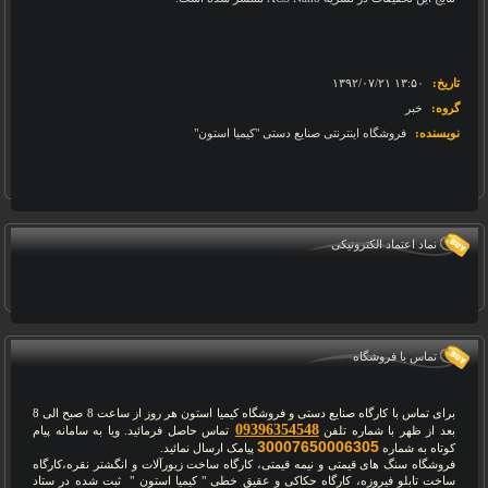
تاریخ:
‎۱۳۹۲/۰۷/۲۱ ۱۳:۵۰
گروه:
خبر
نویسنده:
فروشگاه اینترنتی صنایع دستی "کیمیا استون"
نماد اعتماد الکترونیکی
تماس با فروشگاه
برای تماس با کارگاه صنایع دستی و فروشگاه کیمیا استون هر روز از ساعت 8 صبح الی 8
09396354548
بعد از ظهر با شماره تلفن
تماس حاصل فرمائید. ویا به سامانه پیام
30007650006305
کوتاه به شماره
پیامک ارسال نمائید.
فروشگاه سنگ های قیمتی و نیمه قیمتی، کارگاه ساخت زیورآلات و انگشتر نقره،کارگاه
ساخت تابلو فیروزه، کارگاه حکاکی و عقیق خطی " کیمیا استون " ثبت شده در ستاد