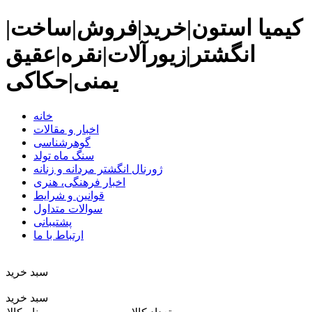
کیمیا استون|خرید|فروش|ساخت|
انگشتر|زیورآلات|نقره|عقیق
یمنی|حکاکی
خانه
اخبار و مقالات
گوهرشناسی
سنگ ماه تولد
ژورنال انگشتر مردانه و زنانه
اخبار فرهنگی، هنری
قوانین و شرایط
سوالات متداول
پشتیبانی
ارتباط با ما
سبد خريد
سبد خرید