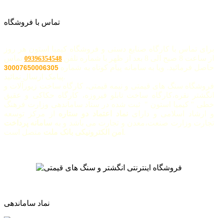
تماس با فروشگاه
برای تماس با کارگاه صنایع دستی و فروشگاه کیمیا استون هر روز
از ساعت 8 صبح الی 8 بعد از ظهر با شماره تلفن
تماس
09396354548
حاصل فرمائید. ویا به سامانه پیام کوتاه به شماره
30007650006305
پیامک ارسال نمائید.
فروشگاه سنگ های قیمتی و نیمه قیمتی، کارگاه ساخت زیورآلات و
انگشتر نقره،کارگاه ساخت تابلو فیروزه، کارگاه حکاکی و عقیق
خطی " کیمیا استون " ثبت شده در ستاد ساماندهی وزارت فرهنگ
و ارشاد اسلامی و دارای
نماد اعتماد دو ستاره
از مرکز توسعه
تجارت وزارت صنعت،معدن و تجارت می باشد و به
سامانه پرداخت
متصل است.
امن الکترونیکی بانک ملت
نماد ساماندهی