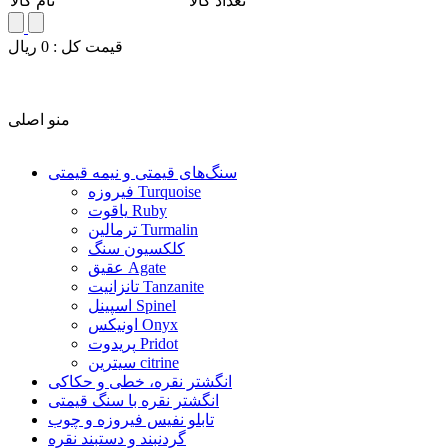
تعداد کالا
نام کالا
قيمت کل :
0
ريال
منو اصلی
سنگ‌های قیمتی و نیمه قیمتی
فیروزه Turquoise
یاقوت Ruby
ترمالین Turmalin
کلکسیون سنگ
عقیق Agate
تانزانیت Tanzanite
اسپینل Spinel
اونیکس Onyx
پریدوت Pridot
سیترین citrine
انگشتر نقره، خطی و حکاکی
انگشتر نقره با سنگ قیمتی
تابلو نفیس فیروزه و چوب
گردنبند و دستبند نقره