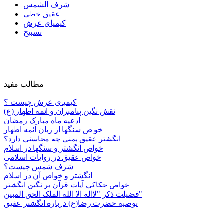
شرف الشمس
عقیق خطی
کیمیای عرش
تسبیح
مطالب مفید
کیمیای عرش چیست ؟
نقش نگین پیامبران و ائمه اطهار (ع)
ادعیه ماه مبارک رمضان
خواص سنگها از زبان ائمه اطهار
انگشتر عقیق یمنی چه محاسنی دارد؟
خواص انگشتر و سنگها در اسلام
خواص عقیق در روایات اسلامی
شرف شمس چیست؟
انگشتر و خواص آن در اسلام
خواص حکاکی آیات قرآن بر نگین انگشتر
فضیلت ذکر "لااله الا الله الملک الحق المبین"
توصیه حضرت رضا(ع) درباره انگشتر عقیق