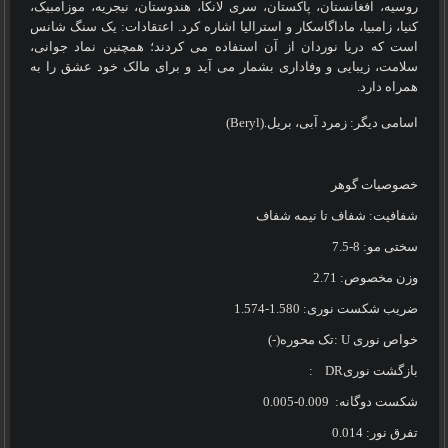
روسیه، افغانستان، پاکستان، سری لانکا، هندوستان، نیجریه، موزامبیک،
کنیا، زامبیا، ماداگاسکار و استرالیا اشاره کرد. اعتقادات: یک سنگ شانس
است که دریا نوردان از آن استفاده می کردند؛ همچنین نماد جوانی،
سلامت، زیبایی و وفاداری بشمار می آید و برای مالک خود عشق را به
همراه دارد
.
اسامی دیگر: زمرد آبی، بریل
(Beryl).
خصوصیات گوهر
شفافیت: شفاف تا نیمه شفاف
سختی مو: 8
-
7.5
وزن مخصوص: 2.71
ضریب شکست نوری: 1.580
-
1.574
خواص نوری
: U
تک محوره
(-)
بازگشت نوری
DR
:
شکست دوگانه:
0.009
-
0.005
تفرق نور: 0.014