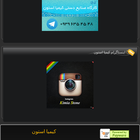
اینستاگرام کیمیا استون
كيميا استون