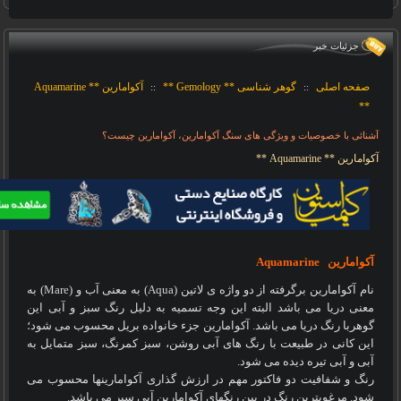
جزئيات خبر
صفحه اصلی
گوهر شناسی ** Gemology **
آکوامارین ** Aquamarine
::
::
**
آشنائی با خصوصیات و ویژگی های سنگ آکوامارین، آکوامارین چیست؟
آکوامارین ** Aquamarine **
آکوامارین
Aquamarine
نام آکوامارین برگرفته از دو واژه ی لاتین
(Aqua)
به معنی آب و
(Mare)
به
معنی دریا می باشد البته این وجه تسمیه به دلیل رنگ سبز و آبی این
گوهربا رنگ دریا می باشد. آکوامارین جزء خانواده بریل محسوب می شود؛
این کانی در طبیعت با رنگ های آبی روشن، سبز کمرنگ، سبز متمایل به
آبی و آبی تیره دیده می شود.
رنگ و شفافیت دو فاکتور مهم در ارزش گذاری آکوامارینها محسوب می
شود. مرغوبترین رنگ در بین رنگهای آکوامارین آبی سیر می باشد.