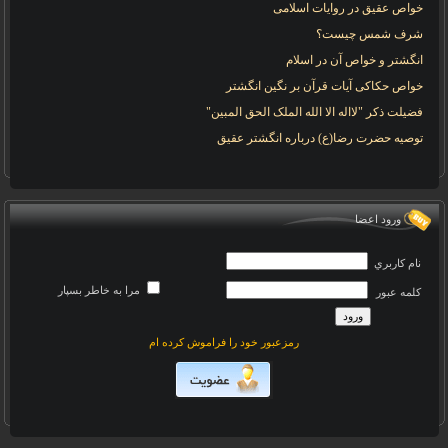
خواص عقیق در روایات اسلامی
شرف شمس چیست؟
انگشتر و خواص آن در اسلام
خواص حکاکی آیات قرآن بر نگین انگشتر
فضیلت ذکر "لااله الا الله الملک الحق المبین"
توصیه حضرت رضا(ع) درباره انگشتر عقیق
ورود اعضا
نام کاربري
مرا به خاطر بسپار
کلمه عبور
رمزعبور خود را فراموش کرده ام