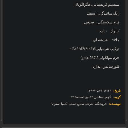
سیستم کریستالی: هگزاگونال
رنگ سائیدگی:
سفید
فرم شکستگی:
صدفی
کیلواژ:
ندارد
جلاء:
شیشه ای
ترکیب شیمیایی
Be3Al2(Sio3)6
:
جرم مولکولی
(gm): 537.5
فلورسانس: ندارد
تاریخ:
‎۱۳۹۴/۰۵/۲۱ ۱۲:۲۶
گروه:
گوهر شناسی ** Gemology **
نویسنده:
فروشگاه اینترنتی صنایع دستی "کیمیا استون"