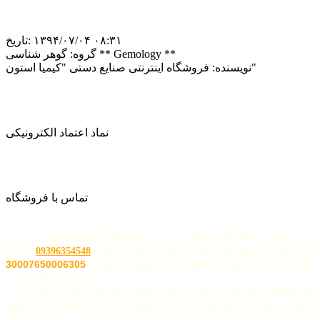
‎۱۳۹۴/۰۷/۰۴ ۰۸:۳۱
تاریخ:
گوهر شناسی ** Gemology **
گروه:
فروشگاه اینترنتی صنایع دستی "کیمیا استون"
نویسنده:
نماد اعتماد الکترونیکی
تماس با فروشگاه
برای تماس با کارگاه صنایع دستی و فروشگاه کیمیا استون هر روز
از ساعت 8 صبح الی 8 بعد از ظهر با شماره تلفن
تماس
09396354548
حاصل فرمائید. ویا به سامانه پیام کوتاه به شماره
30007650006305
پیامک ارسال نمائید.
فروشگاه سنگ های قیمتی و نیمه قیمتی، کارگاه ساخت زیورآلات و
انگشتر نقره،کارگاه ساخت تابلو فیروزه، کارگاه حکاکی و عقیق
خطی " کیمیا استون " ثبت شده در ستاد ساماندهی وزارت فرهنگ