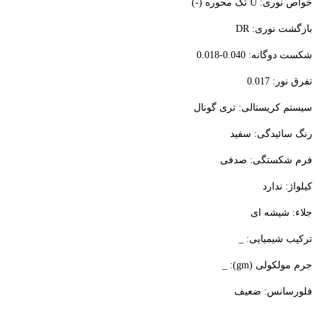
خواص نوری:
U
تک محوره (-)
بازگشت نوری:
DR
شکست دوگانه: 0.040-0.018
تفرق نور: 0.017
سیستم کریستالی: تری گونال
رنگ سائیدگی: سفید
فرم شکستگی: صدفی
کیلواژ: ندارد
جلاء: شیشه ای
ترکیب شیمیایی: _
جرم مولکولی (
gm
): _
فلورسانس: ضعیف