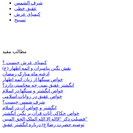
شرف الشمس
عقیق خطی
کیمیای عرش
تسبیح
مطالب مفید
کیمیای عرش چیست ؟
نقش نگین پیامبران و ائمه اطهار (ع)
ادعیه ماه مبارک رمضان
خواص سنگها از زبان ائمه اطهار
انگشتر عقیق یمنی چه محاسنی دارد؟
خواص انگشتر و سنگها در اسلام
خواص عقیق در روایات اسلامی
شرف شمس چیست؟
انگشتر و خواص آن در اسلام
خواص حکاکی آیات قرآن بر نگین انگشتر
فضیلت ذکر "لااله الا الله الملک الحق المبین"
توصیه حضرت رضا(ع) درباره انگشتر عقیق