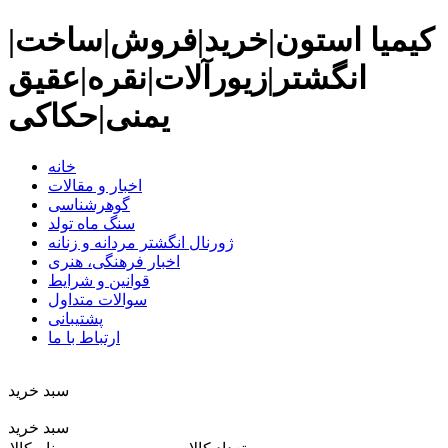
کیمیا استون|خرید|فروش|ساخت|
انگشتر|زیورآلات|نقره|عقیق
یمنی|حکاکی
خانه
اخبار و مقالات
گوهرشناسی
سنگ ماه تولد
ژورنال انگشتر مردانه و زنانه
اخبار فرهنگی، هنری
قوانین و شرایط
سوالات متداول
پشتیبانی
ارتباط با ما
سبد خريد
سبد خرید