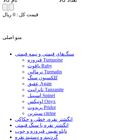
تعداد کالا
نام کالا
قيمت کل :
0
ريال
منو اصلی
سنگ‌های قیمتی و نیمه قیمتی
فیروزه Turquoise
یاقوت Ruby
ترمالین Turmalin
کلکسیون سنگ
عقیق Agate
تانزانیت Tanzanite
اسپینل Spinel
اونیکس Onyx
پریدوت Pridot
سیترین citrine
انگشتر نقره، خطی و حکاکی
انگشتر نقره با سنگ قیمتی
تابلو نفیس فیروزه و چوب
گردنبند و دستبند نقره