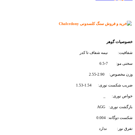
خصوصیات گوهر
شفافیت:
نیمه شفاف تا کدر
سختی مو:
7-6.5
وزن مخصوص:
2.90-2.55
ضریب شکست نوری:
1.54-1.53
خواص نوری:
_
بازگشت نوری:
AGG
شکست دوگانه:
0.004
تفرق نور:
ندارد