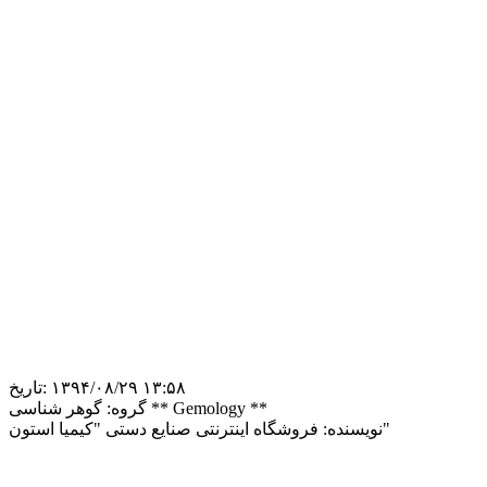
‎۱۳۹۴/۰۸/۲۹ ۱۳:۵۸
تاریخ:
گوهر شناسی ** Gemology **
گروه:
فروشگاه اینترنتی صنایع دستی "کیمیا استون"
نویسنده: