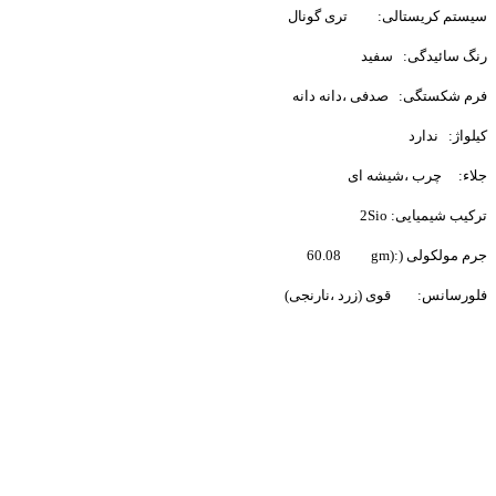
سیستم کریستالی:
تری گونال
رنگ سائیدگی:
سفید
فرم شکستگی:
صدفی ،دانه دانه
کیلواژ:
ندارد
جلاء:
چرب ،شیشه ای
ترکیب شیمیایی:
Sio
2
جرم مولکولی (
gm):
60.08
فلورسانس:
قوی (زرد ،نارنجی)