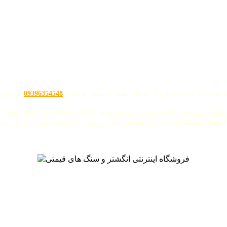
با شماره تلفن
تماس ح
09396354548
نگشتر نقره،کارگاه ساخت تابلو فیروزه، کارگاه حکاکی و عقیق خطی "
 اعتماد دو ستاره
از مرکز توسعه تجارت وزارت صنعت،معدن و تجارت م