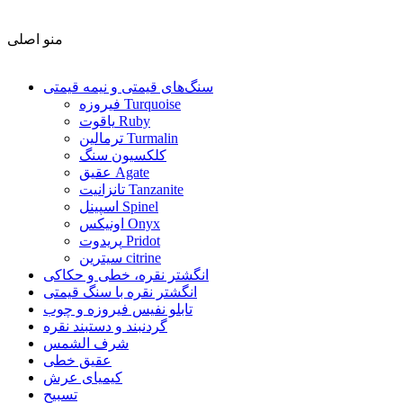
منو اصلی
سنگ‌های قیمتی و نیمه قیمتی
فیروزه Turquoise
یاقوت Ruby
ترمالین Turmalin
کلکسیون سنگ
عقیق Agate
تانزانیت Tanzanite
اسپینل Spinel
اونیکس Onyx
پریدوت Pridot
سیترین citrine
انگشتر نقره، خطی و حکاکی
انگشتر نقره با سنگ قیمتی
تابلو نفیس فیروزه و چوب
گردنبند و دستبند نقره
شرف الشمس
عقیق خطی
کیمیای عرش
تسبیح