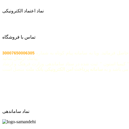
نماد اعتماد الکترونیکی
تماس با فروشگاه
اصل فرمائید. ویا به سامانه پیام کوتاه به شماره
30007650006305
پیامک ارسال نمائید.
 کیمیا استون " ثبت شده در ستاد ساماندهی وزارت فرهنگ و ارشاد
ی باشد و به
سامانه پرداخت امن الکترونیکی بانک ملت
نماد ساماندهی