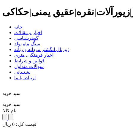
زیورآلات|نقره|عقیق یمنی|حکاکی
خانه
اخبار و مقالات
گوهرشناسی
سنگ ماه تولد
ژورنال انگشتر مردانه و زنانه
اخبار فرهنگی، هنری
قوانین و شرایط
سوالات متداول
پشتیبانی
ارتباط با ما
سبد خريد
سبد خرید
نام کالا
قيمت کل :
0
ريال