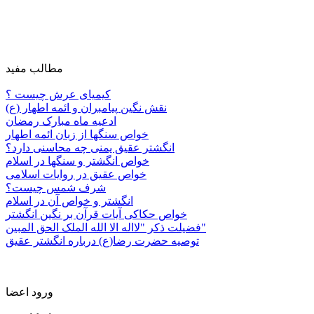
مطالب مفید
کیمیای عرش چیست ؟
نقش نگین پیامبران و ائمه اطهار (ع)
ادعیه ماه مبارک رمضان
خواص سنگها از زبان ائمه اطهار
انگشتر عقیق یمنی چه محاسنی دارد؟
خواص انگشتر و سنگها در اسلام
خواص عقیق در روایات اسلامی
شرف شمس چیست؟
انگشتر و خواص آن در اسلام
خواص حکاکی آیات قرآن بر نگین انگشتر
فضیلت ذکر "لااله الا الله الملک الحق المبین"
توصیه حضرت رضا(ع) درباره انگشتر عقیق
ورود اعضا