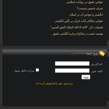
خواص عقیق در روایات اسلامی
شرف شمس چیست؟
انگشتر و خواص آن در اسلام
خواص حکاکی آیات قرآن بر نگین انگشتر
فضیلت ذکر "لااله الا الله الملک الحق المبین"
توصیه حضرت رضا(ع) درباره انگشتر عقیق
ورود اعضا
نام کاربري
مرا به خاطر بسپار
کلمه عبور
رمزعبور خود را فراموش کرده ام