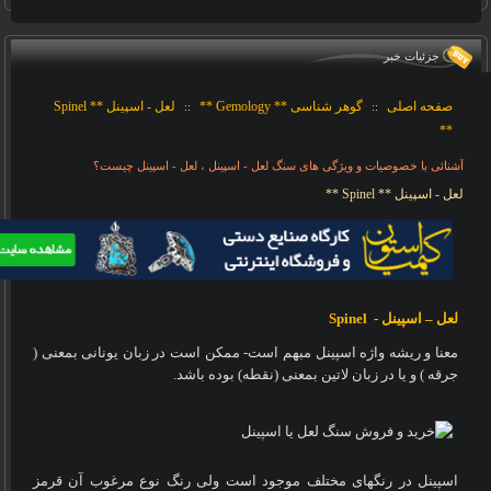
جزئيات خبر
صفحه اصلی
گوهر شناسی ** Gemology **
لعل - اسپینل ** Spinel
::
::
**
آشنائی با خصوصیات و ویژگی های سنگ لعل - اسپینل ، لعل - اسپینل چیست؟
لعل - اسپینل ** Spinel **
لعل – اسپینل -
Spinel
معنا و ریشه واژه اسپینل مبهم است- ممکن است در زبان یونانی بمعنی (
جرقه ) و یا در زبان لاتین بمعنی (نقطه) بوده باشد
.
اسپینل در رنگهای مختلف موجود است ولی رنگ نوع مرغوب آن قرمز