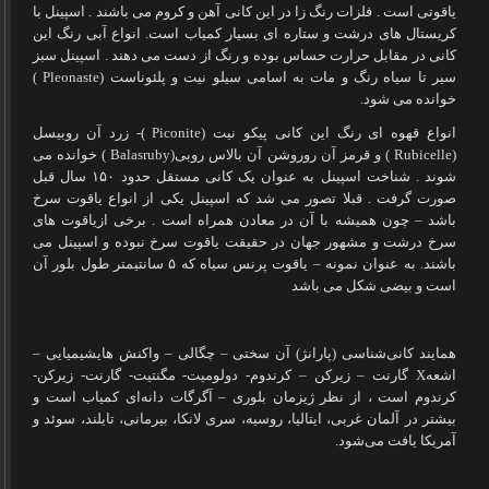
یاقوتی است . فلزات رنگ زا در این کانی آهن و کروم می باشند . اسپینل با
کریستال های درشت و ستاره ای بسیار کمیاب است. انواع آبی رنگ این
کانی در مقابل حرارت حساس بوده و رنگ از دست می دهند . اسپینل سبز
سیر تا سیاه رنگ و مات به اسامی سیلو نیت و پلئوناست (
Pleonaste
)
خوانده می شود.
انواع قهوه ای رنگ این کانی پیکو نیت (
Piconite
)- زرد آن روبیسل
(
Rubicelle
) و قرمز آن روروشن آن بالاس روبی(
Balasruby
) خوانده می
شوند . شناخت اسپینل به عنوان یک کانی مستقل حدود
۱۵۰
سال قبل
صورت گرفت . قبلا تصور می شد که اسپینل یکی از انواع یاقوت سرخ
باشد – چون همیشه با آن در معادن همراه است . برخی ازیاقوت های
سرخ درشت و مشهور جهان در حقیقت یاقوت سرخ نبوده و اسپینل می
باشند. به عنوان نمونه – یاقوت پرنس سیاه که
۵
سانتیمتر طول بلور آن
است و بیضی شکل می باشد
همایند کانی‌شناسی (پارانژ) آن سختی – چگالی – واکنش هایشیمیایی –
اشعه
X
گارنت – زیرکن – کرندوم- دولومیت- مگنتیت- گارنت- زیرکن-
کرندوم است ، از نظر ژیزمان بلوری – آگرگات دانه‌ای کمیاب است و
بیشتر در آلمان غربی، ایتالیا، روسیه، سری لانکا، بیرمانی، تایلند، سوئد و
آمریکا یافت می‌شود
.