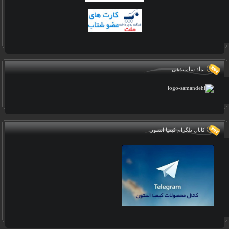
نماد ساماندهی
کانال تلگرام کیمیا استون