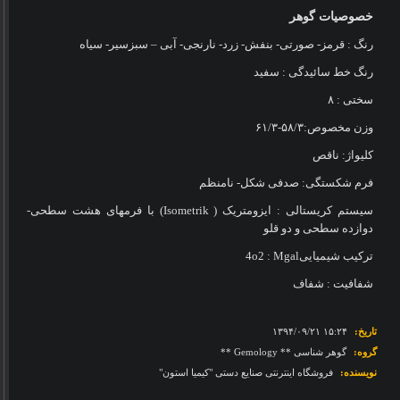
خصوصیات گوهر
رنگ : قرمز- صورتی- بنفش- زرد- نارنجی- آبی – سبزسیر- سیاه
رنگ خط سائیدگی : سفید
سختی :
۸
وزن مخصوص:
۵۸/۳-۶۱/۳
کلیواژ: ناقص
فرم شکستگی: صدفی شکل- نامنظم
سیستم کریستالی : ایزومتریک
(Isometrik )
با فرمهای هشت سطحی-
دوازده سطحی و دو قلو
ترکیب شیمیایی
: Mgal
2
o
4
شفافیت : شفاف
تاریخ:
‎۱۳۹۴/۰۹/۲۱ ۱۵:۲۴
گروه:
گوهر شناسی ** Gemology **
نویسنده:
فروشگاه اینترنتی صنایع دستی "کیمیا استون"