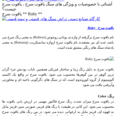
آشنائی با خصوصیات و ویژگی های سنگ یاقوت سرخ ، یاقوت سرخ
چیست؟
یاقوت سرخ ** Ruby **
یاقوت سرخ
Ruby
نام یاقوت سرخ برگرفته از واژه ی یونانی روبئوس
(Rubeus)
به معنی رنگ سرخ می
باشد عده ای نیز معتقدند نام یاقوت سرخ ازواژه سانسکریت
(Ratnaraj)
به معنی
پادشاه سنگ های رنگی مشتق شده است
.
یاقوت سرخ به دلیل رنگ زیبا و ساختار فیزیکی همچنین نایاب بودنش جزء گران
ترین گوهر در بین گوهرها محسوب می شود. یاقوت سرخ در واقع یک اکسید
آلومینیوم از گروه کوروندوم است که در سنگ های دگرگونی ناحیه ای و مجاورتی
وآبرفتی یافت می شود
.
رنگ
Color :
در یاقوت سرخ میزان شدت رنگ سرخ فاکتور مهمی در ارزش یابی یاقوت ها
محسوب می شود. این کانی در طبیعت با رنگ های قرمز، صورتی سیر، قرمز مایل
به قهوه ای، قرمز مایل به ارغوانی دیده می شود. در بین رنگ های یاقوت سرخ