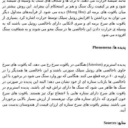
مانند شیشه حرارت می دهند، تا ترک ها و شکاف های سنگ به وسیله ی شیشه پر
شود و هم بر کیفیت رنگ سنگ و هم بر استحکام آن بیفزاید. این روش بیشتر در
میان یاقوت های برمه ای
(Mong Hsu)
دیده می شود. از فرآیندهای متداول دیگر
می توان به برداشتن یا افزایش روتیل سیلک توسط حرارت اشاره کرد. بسیاری از
یاقوت های سرخ برمه ای و سری لانکایی دارای ناخالصی روتیل می باشند که به
وسیله ی حرارت دادن این ناخالصی ها در سنگ محو می شوند و به شفافیت سنگ
افزوده می شود
.
پدیده ها
Phenomena :
پدیده استریزم
(Asterism)
هنگامی در یاقوت سرخ رخ می دهد، که یاقوت های سرخ
حاوی ناخالصی های روتیل سیلک سوزنی باشند و این ناخالصی ها همدیگر را در
زاویه ی
۶
٠ درجه قطع می کنند. هنگامی که نور وارد سنگ می شود در برخورد با این
ناخالصی ها بازتاب ستاره ای از خود نشان می دهد؛ البته این پدیده در صورتی در
سنگ ها ظاهر می شود که سنگ ها دارای تراش قپه ای باشند. پدیده استریزم در
یاقوت های سرخ دارای ستاره هایی با
۶
شعاع نوک تیز هستند. یاقوت های سرخ
خون کبوتری که دارای ستاره های نوک تیزهستند از ارزش بسیار بالایی برخوردار
می باشند. بیشتر یاقوت های سرخ ستاره ای ارزان قیمت از هندوستان بدست می
آیند
.
منابع
Sources :