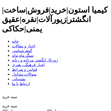
کیمیا استون|خرید|فروش|ساخت|
انگشتر|زیورآلات|نقره|عقیق
یمنی|حکاکی
خانه
اخبار و مقالات
گوهرشناسی
سنگ ماه تولد
ژورنال انگشتر مردانه و زنانه
اخبار فرهنگی، هنری
قوانین و شرایط
سوالات متداول
پشتیبانی
ارتباط با ما
سبد خريد
سبد خرید