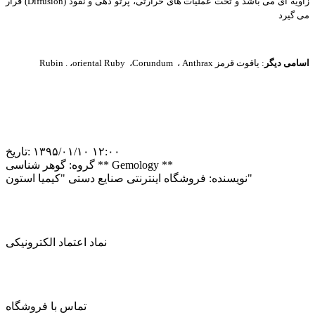
زاویه ای می باشد و تحت عملیات های حرارتی، پرتو دهی و نفوذ
(Diffusion)
قرار
می گیرد
اسامی دیگر
: یاقوت قرمز
Anthrax
،
Corundum
،
oriental Ruby
،
Rubin .
‎۱۳۹۵/۰۱/۱۰ ۱۲:۰۰
تاریخ:
گوهر شناسی ** Gemology **
گروه:
فروشگاه اینترنتی صنایع دستی "کیمیا استون"
نویسنده:
نماد اعتماد الکترونیکی
تماس با فروشگاه