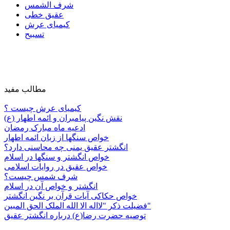
شرف الشمس
عقیق خطی
کیمیای عرش
تسبیح
مطالب مفید
کیمیای عرش چیست ؟
نقش نگین پیامبران و ائمه اطهار (ع)
ادعیه ماه مبارک رمضان
خواص سنگها از زبان ائمه اطهار
انگشتر عقیق یمنی چه محاسنی دارد؟
خواص انگشتر و سنگها در اسلام
خواص عقیق در روایات اسلامی
شرف شمس چیست؟
انگشتر و خواص آن در اسلام
خواص حکاکی آیات قرآن بر نگین انگشتر
فضیلت ذکر "لااله الا الله الملک الحق المبین"
توصیه حضرت رضا(ع) درباره انگشتر عقیق