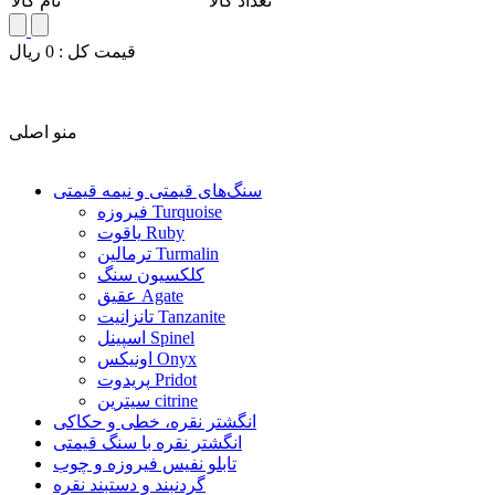
تعداد کالا
نام کالا
قيمت کل :
0
ريال
منو اصلی
سنگ‌های قیمتی و نیمه قیمتی
فیروزه Turquoise
یاقوت Ruby
ترمالین Turmalin
کلکسیون سنگ
عقیق Agate
تانزانیت Tanzanite
اسپینل Spinel
اونیکس Onyx
پریدوت Pridot
سیترین citrine
انگشتر نقره، خطی و حکاکی
انگشتر نقره با سنگ قیمتی
تابلو نفیس فیروزه و چوب
گردنبند و دستبند نقره