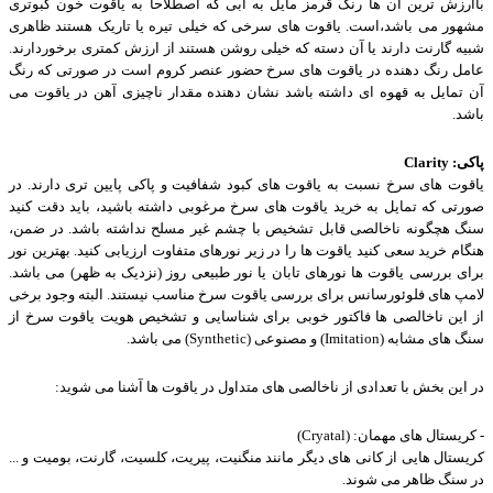
باارزش ترین آن ها رنگ قرمز مایل به آبی که اصطلاحاً به یاقوت خون کبوتری
مشهور می باشد،است. یاقوت های سرخی که خیلی تیره یا تاریک هستند ظاهری
شبیه گارنت دارند یا آن دسته که خیلی روشن هستند از ارزش کمتری برخوردارند.
عامل رنگ دهنده در یاقوت های سرخ حضور عنصر کروم است در صورتی که رنگ
آن تمایل به قهوه ای داشته باشد نشان دهنده مقدار ناچیزی آهن در یاقوت می
باشد
.
پاکی
Clarity :
یاقوت های سرخ نسبت به یاقوت های کبود شفافیت و پاکی پایین تری دارند. در
صورتی که تمایل به خرید یاقوت های سرخ مرغوبی داشته باشید، باید دقت کنید
سنگ هچگونه ناخالصی قابل تشخیص با چشم غیر مسلح نداشته باشد. در ضمن،
هنگام خرید سعی کنید یاقوت ها را در زیر نورهای متفاوت ارزیابی کنید. بهترین نور
برای بررسی یاقوت ها نورهای تابان یا نور طبیعی روز (نزدیک به ظهر) می باشد.
لامپ های فلوئورسانس برای بررسی یاقوت سرخ مناسب نیستند. البته وجود برخی
از این ناخالصی ها فاکتور خوبی برای شناسایی و تشخیص هویت یاقوت سرخ از
سنگ های مشابه
(Imitation)
و مصنوعی
(Synthetic)
می باشد
.
در این بخش با تعدادی از ناخالصی های متداول در یاقوت ها آشنا می شوید
:
-
کریستال های مهمان
(Cryatal) :
کریستال هایی از کانی های دیگر مانند منگنیت، پیریت، کلسیت، گارنت، بومیت و ...
در سنگ ظاهر می شوند
.