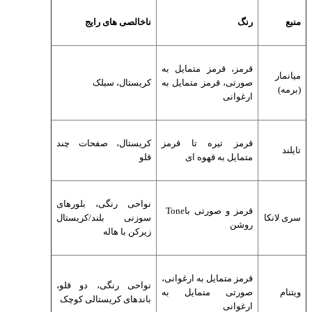
منبع
رنگ
ناخالصی های رایج
قرمز، قرمز متمایل به
میانمار
صورتی، قرمز متمایل به
کریستال، سیلک
(برمه
(
ارغوانی
قرمز تیره تا قرمز
کریستال، صفحات چند
تایلند
متمایل به قهوه ای
قلو
نواحی رنگی، بلورهای
قرمز و صورتی با
Tone
سری لانکا
سوزنی بلند/کریستال
روشن
زیرکن با هاله
قرمز متمایل به ارغوانی،
نواحی رنگی، دو قلو،
ویتنام
صورتی متمایل به
باندهای کریستالی کوچک
ارغوانی