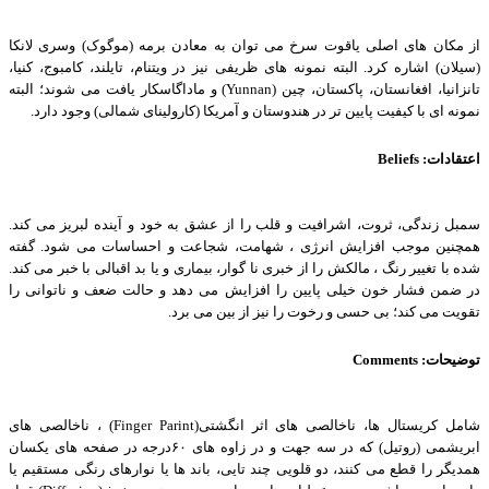
از مکان های اصلی یاقوت سرخ می توان به معادن برمه (موگوک) وسری لانکا
(سیلان) اشاره کرد. البته نمونه های ظریفی نیز در ویتنام، تایلند، کامبوج، کنیا،
تانزانیا، افغانستان، پاکستان، چین
(Yunnan)
و ماداگاسکار یافت می شوند؛ البته
نمونه ای با کیفیت پایین تر در هندوستان و آمریکا (کارولینای شمالی) وجود دارد
.
اعتقادات
Beliefs :
سمبل زندگی، ثروت، اشرافیت و قلب را از عشق به خود و آینده لبریز می کند.
همچنین موجب افزایش انرژی ، شهامت، شجاعت و احساسات می شود. گفته
شده با تغییر رنگ ، مالکش را از خبری نا گوار، بیماری و یا بد اقبالی با خبر می کند.
در ضمن فشار خون خیلی پایین را افزایش می دهد و حالت ضعف و ناتوانی را
تقویت می کند؛ بی حسی و رخوت را نیز از بین می برد
.
توضیحات
Comments :
شامل کریستال ها، ناخالصی های اثر انگشتی
(Finger Parint)
، ناخالصی های
ابریشمی (روتیل) که در سه جهت و در زاوه های
۶
٠درجه در صفحه های یکسان
همدیگر را قطع می کنند، دو قلویی چند تایی، باند ها یا نوارهای رنگی مستقیم یا