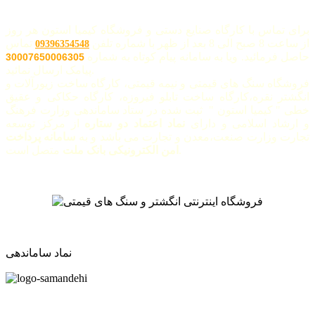
برای تماس با کارگاه صنایع دستی و فروشگاه کیمیا استون هر روز
از ساعت 8 صبح الی 8 بعد از ظهر با شماره تلفن
تماس
09396354548
حاصل فرمائید. ویا به سامانه پیام کوتاه به شماره
30007650006305
پیامک ارسال نمائید.
فروشگاه سنگ های قیمتی و نیمه قیمتی، کارگاه ساخت زیورآلات و
انگشتر نقره،کارگاه ساخت تابلو فیروزه، کارگاه حکاکی و عقیق
خطی " کیمیا استون " ثبت شده در ستاد ساماندهی وزارت فرهنگ
و ارشاد اسلامی و دارای
نماد اعتماد دو ستاره
از مرکز توسعه
تجارت وزارت صنعت،معدن و تجارت می باشد و به
سامانه پرداخت
متصل است.
امن الکترونیکی بانک ملت
نماد ساماندهی