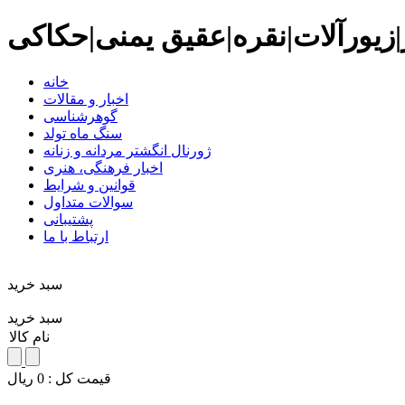
زیورآلات|نقره|عقیق یمنی|حکاکی
خانه
اخبار و مقالات
گوهرشناسی
سنگ ماه تولد
ژورنال انگشتر مردانه و زنانه
اخبار فرهنگی، هنری
قوانین و شرایط
سوالات متداول
پشتیبانی
ارتباط با ما
سبد خريد
سبد خرید
نام کالا
قيمت کل :
0
ريال