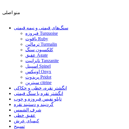
منو اصلی
سنگ‌های قیمتی و نیمه قیمتی
فیروزه Turquoise
یاقوت Ruby
ترمالین Turmalin
کلکسیون سنگ
عقیق Agate
تانزانیت Tanzanite
اسپینل Spinel
اونیکس Onyx
پریدوت Pridot
سیترین citrine
انگشتر نقره، خطی و حکاکی
انگشتر نقره با سنگ قیمتی
تابلو نفیس فیروزه و چوب
گردنبند و دستبند نقره
شرف الشمس
عقیق خطی
کیمیای عرش
تسبیح