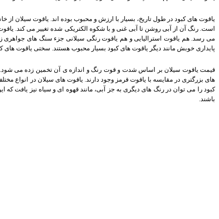
یاقوت های کبود در طول تاریخ، بسیار با ارزش و محبوب بوده اند. یاقوت سیلان از خ
است. رنگ آن از آبی روشن تا آبی غنی و با شکوه الکتریکی شده تغییر می کند. یاقوت 
می رسد. هم یاقوت استرالیایی و هم یاقوت رنگی سیلانی جزء سنگ های جواهری زیبا
پایداری خوبش مانند دیگر یاقوت های کبود بسیار محبوب هستند. سختی یاقوت های کبود در واحد موهس ٩ اندازه گیری شده است که بعد از الماس دومین
قیمت یاقوت سیلان بر اساس شدت و قوت رنگ و اندازه ی آن تخمین زده می شود. 
های بزرگتری در مقایسه با یاقوت قرمز وجود دارند. یاقوت های سیلان در انواع مخ
کبود را می توان در رنگ های دیگری به جز آبی، مانند قهوه ای و سیاه نیز یافت که ا
باشند
.