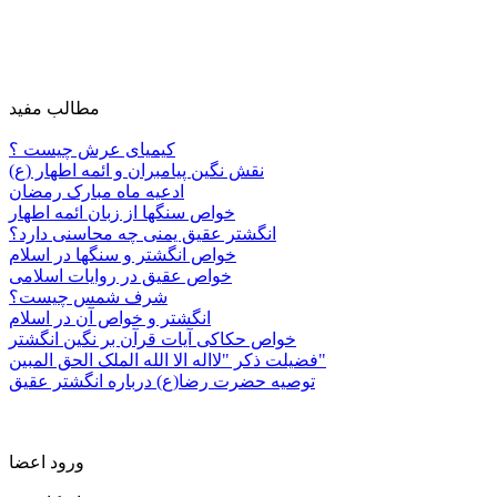
مطالب مفید
کیمیای عرش چیست ؟
نقش نگین پیامبران و ائمه اطهار (ع)
ادعیه ماه مبارک رمضان
خواص سنگها از زبان ائمه اطهار
انگشتر عقیق یمنی چه محاسنی دارد؟
خواص انگشتر و سنگها در اسلام
خواص عقیق در روایات اسلامی
شرف شمس چیست؟
انگشتر و خواص آن در اسلام
خواص حکاکی آیات قرآن بر نگین انگشتر
فضیلت ذکر "لااله الا الله الملک الحق المبین"
توصیه حضرت رضا(ع) درباره انگشتر عقیق
ورود اعضا