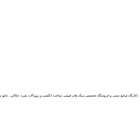
(کارگاه صنایع دستی و
فروشگاه تخصصی سنگ های قیمتی ،ساخت انگشتر و زیورآلات نقره، حکاکی ، تابلو ن