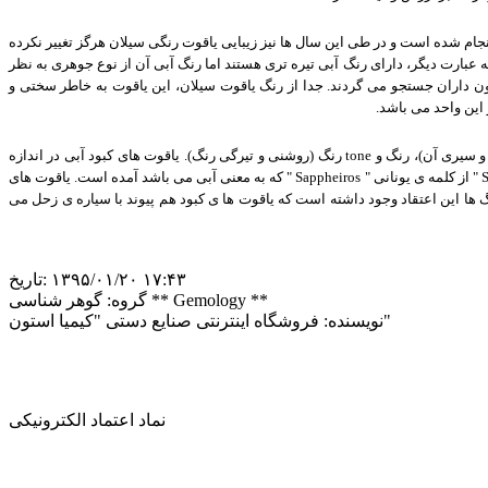
نجام شده است و در طی این سال ها نیز زیبایی یاقوت رنگی سیلان هرگز تغییر نکرده
ه عبارت دیگر، دارای رنگ آبی تیره تری هستند اما رنگ آبی آن از نوع جوهری به نظر
ون داران جستجو می گردند. جدا از رنگ یاقوت سیلان، این یاقوت به خاطر سختی و
.
 سیری آن)، رنگ و
tone
رنگ (روشنی و تیرگی رنگ). یاقوت های کبود آبی در اندازه
" 
از کلمه ی یونانی
" Sappheiros "
که به معنی آبی می باشد آمده است. یاقوت های
نگ ها این اعتقاد وجود داشته است که یاقوت ها ی کبود هم پیوند با سیاره ی زحل می
‎۱۳۹۵/۰۱/۲۰ ۱۷:۴۳
تاریخ:
گوهر شناسی ** Gemology **
گروه:
فروشگاه اینترنتی صنایع دستی "کیمیا استون"
نویسنده:
نماد اعتماد الکترونیکی