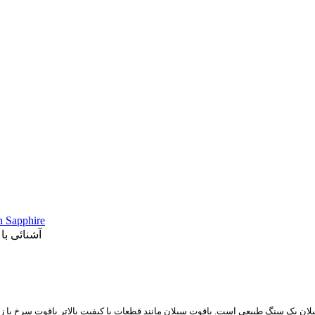
یاقوت سیلان hire
آشنائی ب
یلان یک سنگ طبیعی است. یاقوت سیلان مانند قطعات با کیفیت بالاتر یاقوت سرخ یا 