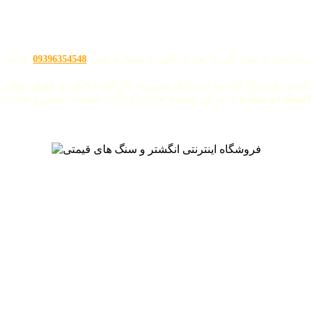
با شماره تلفن
تماس ح
09396354548
نگشتر نقره،کارگاه ساخت تابلو فیروزه، کارگاه حکاکی و عقیق خطی "
 اعتماد دو ستاره
از مرکز توسعه تجارت وزارت صنعت،معدن و تجارت م