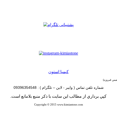
كيميا استون
فیس فیروزه
)
شماره تلفن تماس ( وایبر - لاین – تلگرام ) : 09396354548
كپي برداري از مطالب اين سايت با ذكر منبع بلامانع است
.
Copyright © 2015 www.kimiastone.com