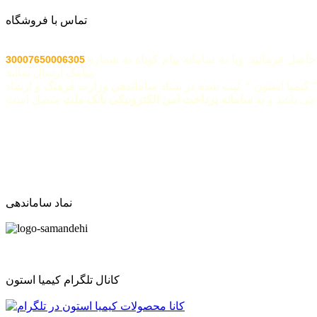
تماس با فروشگاه
اصل فرمائید. ویا به سامانه پیام کوتاه به شماره
30007650006305
پیامک ارسال نمائید.
 کیمیا استون " ثبت شده در ستاد ساماندهی وزارت فرهنگ و ارشاد
ی باشد و به
سامانه پرداخت امن الکترونیکی بانک ملت
نماد ساماندهی
کانال تلگرام کیمیا استون