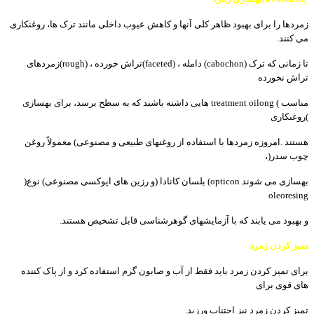
زمردھا
را
برای
بھبود
ظاھر
کلی
آنھا
و
کاھش
عیوب
داخلی
مانند
ترک
ھا،
روغنکاری
می
کنند
.
تا
زمانی
که
ترک
(cabochon)
دامله
،
(faceted)
تراش
خورده
،
(rough)
زمردھای
تراش
نخورده
مناسب
treatment oilong (
ھایی
داشته
باشند
که
به
سطح
برسد،
برای
بھسازی
(
روغنکاری
ھستند
.
امروزه
زمردھا
با
استفاده
از
روغنھای
طبیعی
و
مصنوعی
(
معمولاً
روغن
چوب
سدر
)
،
بھسازی
می
شوند
(opticon
بلسان
کانادا
)
و
رزین
ھای
اپوکسی
مصنوعی
(
نوع
)
oleoresing
و
بھبود
می
یابند
که
با
آزمایشھای
گوھرشناسی
قابل
تشخیص
ھستند
.
تمیز
کردن
زمرد
برای
تمیز
کردن
زمرد
باید
فقط
از
آب
و
صابون
گرم
استفاده
کرد
و
از
پاک
کننده
ھای
قوی
برای
تمیز
کردن
زمرد
نیز
اجتناب
ورزید
.