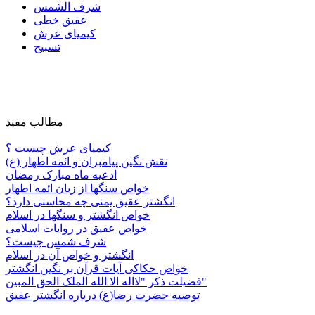
شرف الشمس
عقیق خطی
کیمیای عرش
تسبیح
مطالب مفید
کیمیای عرش چیست ؟
نقش نگین پیامبران و ائمه اطهار (ع)
ادعیه ماه مبارک رمضان
خواص سنگها از زبان ائمه اطهار
انگشتر عقیق یمنی چه محاسنی دارد؟
خواص انگشتر و سنگها در اسلام
خواص عقیق در روایات اسلامی
شرف شمس چیست؟
انگشتر و خواص آن در اسلام
خواص حکاکی آیات قرآن بر نگین انگشتر
فضیلت ذکر "لااله الا الله الملک الحق المبین"
توصیه حضرت رضا(ع) درباره انگشتر عقیق