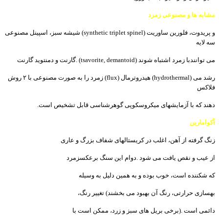
مشابه
ھا
و
مصنوعی
زمرد
و
پریدوت،
فلورین
ساوریت
(synthetic triplet spinel)
شیشه
سبز،
اسپینل
مصنوعی
سه
لایه
می
توانندبا
زمرد
اشتباه
شوند
. (tsavorite, demantoid)
گارنت
و
دمنتوید
گارنت
رشد
می
(hydrothermal)
ھیدروترمال
(flux)
زمرد
را
به
صورت
مصنوعی
با
٢
روش
فلاکس
دھند
که
با
آزمایشھای
میکروسکوپی
گوھرشناسی
قابل
تشخیص
است
.
آکوامارین
زنگ
گرفته
از
آھن،
اغلب
در
کریستالھای
شفاف
بزرگ
و
عاری
از
عیب
و
نقص
یافت
می
شود
.
دوام
این
سنگ
برعکسزمرد
که
شکننده
است،
خوب
بوده
و
به
ھمین
دلیل
به
وسیله
بھسازی
حرارتی،
رنگ
آن
بھبود
می
بخشند
(
تغییر
رنگ،
دائمی
است
).
برخی
بریل
ھای
سبز
و
زرد،
ممکن
است
با