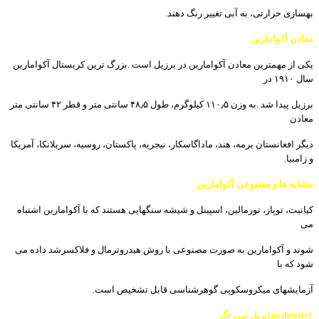
بھسازی
حرارتی،
به
آبی
تغییر
رنگ
دھند
.
معادن
آکوامارین
یکی
از
مھمترین
معادن
آکوامارین
در
برزیل
است
.
بزرگ
ترین
کریستال
آکوامارین
سال
١٩١٠
در
برزیل
پیدا
شد
.
به
وزن
۵
١١٠٫
کیلوگرم،
طول
۵
٨٫
۴
سانتی
متر
و
قطر
٢
۴
سانتی
متر
معادن
دیگر
افغانستان
برمه،
ھند،
ماداگاسکار،
نیجریه،
پاکستان،
روسیه،
سریلانکا،
آمریکا
و
زامبیا
.
مشابه
ھا
و
مصنوعی
آکوامارین
کیانیت،
توپاز،
تورمالین،
اسپینل
و
شیشه
سنگھایی
ھستند
که
با
آکوامارین
اشتباه
می
شوند
و
آکوامارین
به
صورت
مصنوعی
با
روش
ھیدروترمال
و
فلاکسرشد
داده
می
شود
که
با
آزمایشھای
میکروسکوپی
گوھرشناسی
قابل
تشخیص
است
.
(goshenite)
بریل
بی
رنگ