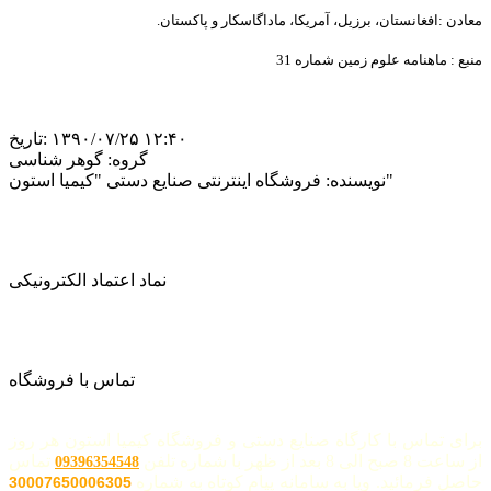
معادن
:
افغانستان،
برزیل،
آمریکا،
ماداگاسکار
و
پاکستان
.
منبع
:
ماھنامه
علوم
زمین شماره 31
‎۱۳۹۰/۰۷/۲۵ ۱۲:۴۰
تاریخ:
گروه:
گوهر شناسی
فروشگاه اینترنتی صنایع دستی "کیمیا استون"
نویسنده:
نماد اعتماد الکترونیکی
تماس با فروشگاه
برای تماس با کارگاه صنایع دستی و فروشگاه کیمیا استون هر روز
از ساعت 8 صبح الی 8 بعد از ظهر با شماره تلفن
تماس
09396354548
حاصل فرمائید. ویا به سامانه پیام کوتاه به شماره
30007650006305