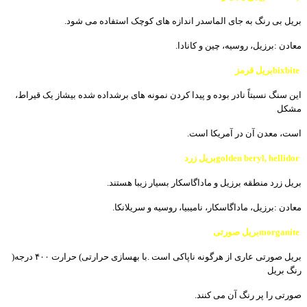
بریل
بی
رنگ
به
جای
الماسدر
اندازه
ھای
کوچک
استفاده
می
شود
.
معادن
:
برزیل،
روسیه،
چین
و
کانادا
.
bixbite
بریل
قرمز
این
سنگ
نسبتاً
نادر
بوده
و
پیدا
کردن
نمونه
ھای
برشداده
شده
بیشاز
یک
قیراط،
مشکل
است،
معدن
آن
در
آمریکا
است
.
golden beryl, hellidor
بریل
زرد
بریل
زرد
منطقه
برزیل
و
ماداگاسکار
بسیار
زیبا
ھستند
.
معادن
:
برزیل،
ماداگاسکار،
نامیبیا،
روسیه
و
سریلانکا
.
morganite
بریل
صورتی
بریل
صورتی
عاری
از
ھرگونه
ناپاکی
است
.
با
بھسازی
حرارتی
(
حرارت
٠٠
۴
درجه
)
رنگ
بریل
صورتی
را
پر
رنگ
آن
می
کنند
.