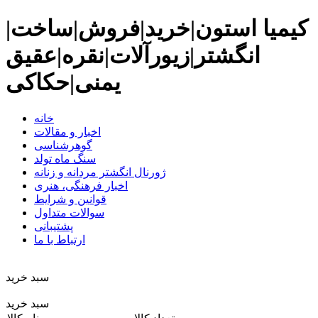
کیمیا استون|خرید|فروش|ساخت|
انگشتر|زیورآلات|نقره|عقیق
یمنی|حکاکی
خانه
اخبار و مقالات
گوهرشناسی
سنگ ماه تولد
ژورنال انگشتر مردانه و زنانه
اخبار فرهنگی، هنری
قوانین و شرایط
سوالات متداول
پشتیبانی
ارتباط با ما
سبد خريد
سبد خرید