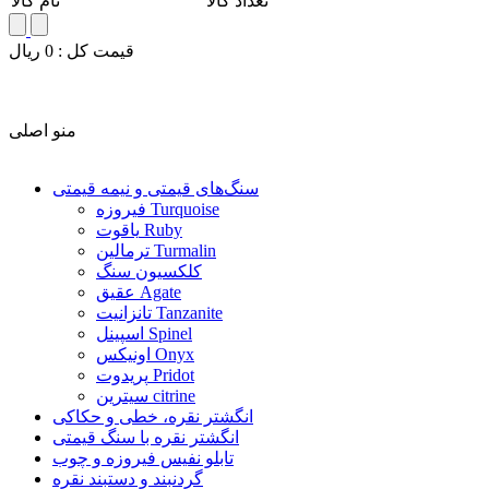
تعداد کالا
نام کالا
قيمت کل :
0
ريال
منو اصلی
سنگ‌های قیمتی و نیمه قیمتی
فیروزه Turquoise
یاقوت Ruby
ترمالین Turmalin
کلکسیون سنگ
عقیق Agate
تانزانیت Tanzanite
اسپینل Spinel
اونیکس Onyx
پریدوت Pridot
سیترین citrine
انگشتر نقره، خطی و حکاکی
انگشتر نقره با سنگ قیمتی
تابلو نفیس فیروزه و چوب
گردنبند و دستبند نقره