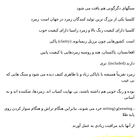
سنگھای
دگرگونی
ھم
یافت
می
شود
.
کلمبیا
یکی
از
بزرگ
ترین
تولید
کنندگان
زمرد
در
جھان
است
.
زمرد
کلمبیا
دارای
کیفیت
رنگ
بالا
و
زمرد
زامبیا
دارای
کیفیت
خوب
است
.
کشورھایی
چون
برزیل
زیمبابوه،
(clarity)
پاکی
افغانستان،
پاکستان،
ھند
و
روسیه
زمردھایی
با
کیفیت
پایین
دارند
. (included)
تری
زمرد
تقریباً
ھمیشه
با
ناپاکی
زیاد
و
با
ظاھری
کثیف
دیده
می
شود
و
سنگ
ھایی
که
بی
عیب
بوده
و
رنگ
خوبی
ھم
داشته
باشند،
بی
نھایت
کمیاب
اند
.
زمردھا،
شکننده
اند
و
به
آسانی
،
(wearing
و
setting)
خرد
می
شوند،
بنابراین
ھنگام
تراش
و
ھنگام
سوار
کردن
روی
پایه
طلا
از
آنھا
باید
مراقبت
زیادی
به
عمل
آورند
.
(treatment)
بھسازی
زمرد