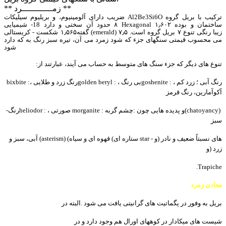
** زمــــــــــــرد **
ترکیب
با
بریل
گروه
Al2Be3Si6O
ضریب
دارای
آلومینیوم،
و
بریلیوم
سیلیکات
ساختمان
و
بوده
٠٢
۶
١٫
Hexagonal
٨
حدود
آن
سختی
و
دارد
-18
شیمیایی
زیبا
رنگی
تنوع
٧
بریل
گروه
است.
۵
٧٫
(emerald)
گفته
۵۶۵
١٫
شکست
-
کریستالی
می
محسوب
قیمتی
سنگھای
جزء
که
شود
زمرد می
آن،
تیره
سبز
رنگ
به
که
دارد
شود
تنوع
ھای
دیگر
که
جزء
سنگ
ھای
متوسط
به
حساب
می
آیند،
عبارتند
از
:
رنگ
آبی ؛ زرد
کم
،
goshenite :
بی
رنگ
،
golden beryl :
رنگ
زرد
و
طلایی
،
bixbite :
آکوآمارین،
رنگ
قرمز
(chatoyancy)
و
پدیده
ھایی
چون
:
چشم
گربه
morganite :
صورتی
،
heliodor :
رنگ
-
سبز
ھای
نسبتاً
ضعیف
و
نادر
)
و
star -
ستاره
ای
(
قھوه
ای
و
سیاه
(asterism) (
آبی،
سبز
و
زرد
)
و
.Trapiche
معادن
زمرد
بریل
به
وفور
در
پگماتیت
ھای
گرانیتی
یافت
می
شود
.
البته
در
شیست
ھای
میکادار
در
کوھھای
اورال
ھم
وجود
دارد
و
در