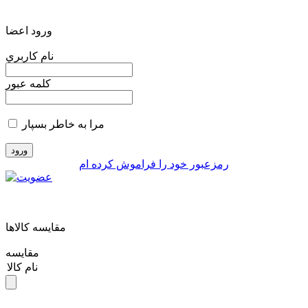
ورود اعضا
نام کاربري
کلمه عبور
مرا به خاطر بسپار
رمزعبور خود را فراموش کرده ام
مقايسه کالاها
مقایسه
نام کالا