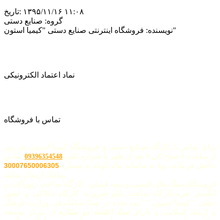
‎۱۳۹۵/۱۱/۱۶ ۱۱:۰۸
تاریخ:
گروه:
صنایع دستی
فروشگاه اینترنتی صنایع دستی "کیمیا استون"
نویسنده:
نماد اعتماد الکترونیکی
تماس با فروشگاه
برای تماس با کارگاه صنایع دستی و فروشگاه کیمیا استون هر روز
از ساعت 8 صبح الی 8 بعد از ظهر با شماره تلفن
تماس
09396354548
حاصل فرمائید. ویا به سامانه پیام کوتاه به شماره
30007650006305
پیامک ارسال نمائید.
فروشگاه سنگ های قیمتی و نیمه قیمتی، کارگاه ساخت زیورآلات و
انگشتر نقره،کارگاه ساخت تابلو فیروزه، کارگاه حکاکی و عقیق
خطی " کیمیا استون " ثبت شده در ستاد ساماندهی وزارت فرهنگ
و ارشاد اسلامی و دارای
نماد اعتماد دو ستاره
از مرکز توسعه