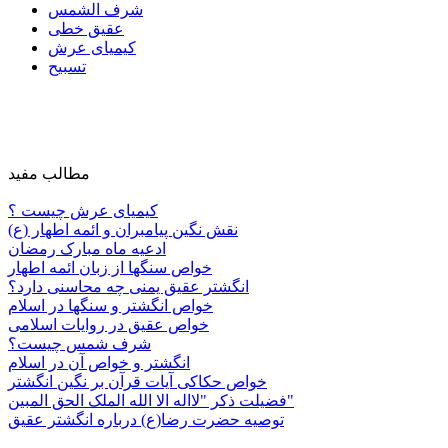
شرف الشمس
عقیق خطی
کیمیای عرش
تسبیح
مطالب مفید
کیمیای عرش چیست ؟
نقش نگین پیامبران و ائمه اطهار (ع)
ادعیه ماه مبارک رمضان
خواص سنگها از زبان ائمه اطهار
انگشتر عقیق یمنی چه محاسنی دارد؟
خواص انگشتر و سنگها در اسلام
خواص عقیق در روایات اسلامی
شرف شمس چیست؟
انگشتر و خواص آن در اسلام
خواص حکاکی آیات قرآن بر نگین انگشتر
فضیلت ذکر "لااله الا الله الملک الحق المبین"
توصیه حضرت رضا(ع) درباره انگشتر عقیق