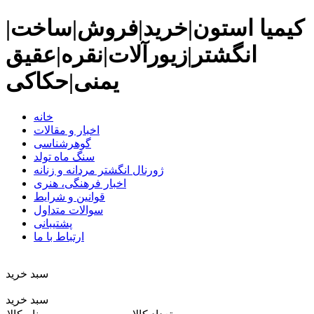
کیمیا استون|خرید|فروش|ساخت|
انگشتر|زیورآلات|نقره|عقیق
یمنی|حکاکی
خانه
اخبار و مقالات
گوهرشناسی
سنگ ماه تولد
ژورنال انگشتر مردانه و زنانه
اخبار فرهنگی، هنری
قوانین و شرایط
سوالات متداول
پشتیبانی
ارتباط با ما
سبد خريد
سبد خرید