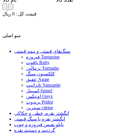
تعداد کالا
نام کالا
قيمت کل :
0
ريال
منو اصلی
سنگ‌های قیمتی و نیمه قیمتی
فیروزه Turquoise
یاقوت Ruby
ترمالین Turmalin
کلکسیون سنگ
عقیق Agate
تانزانیت Tanzanite
اسپینل Spinel
اونیکس Onyx
پریدوت Pridot
سیترین citrine
انگشتر نقره، خطی و حکاکی
انگشتر نقره با سنگ قیمتی
تابلو نفیس فیروزه و چوب
گردنبند و دستبند نقره