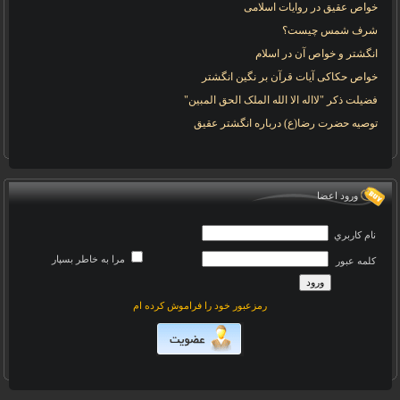
خواص عقیق در روایات اسلامی
شرف شمس چیست؟
انگشتر و خواص آن در اسلام
خواص حکاکی آیات قرآن بر نگین انگشتر
فضیلت ذکر "لااله الا الله الملک الحق المبین"
توصیه حضرت رضا(ع) درباره انگشتر عقیق
ورود اعضا
نام کاربري
مرا به خاطر بسپار
کلمه عبور
رمزعبور خود را فراموش کرده ام