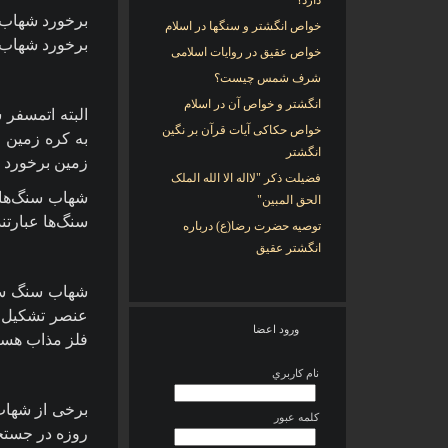
دارد؟
برخورد شهاب 
خواص انگشتر و سنگها در اسلام
برخورد شهاب 
خواص عقیق در روایات اسلامی
شرف شمس چیست؟
انگشتر و خواص آن در اسلام
البته اتمسفر
خواص حکاکی آیات قرآن بر نگین
به کره زمین ا
انگشتر
زمین برخورد م
فضیلت ذکر "لااله الا الله الملک
شهاب سنگ‌ها 
الحق المبین"
سنگ‌ها عبارتند
توصیه حضرت رضا(ع) درباره
انگشتر عقیق
شهاب سنگ سنگ
عنصر تشکیل ده
ورود اعضا
فلز مذاب هستن
نام کاربري
برخی از شهاب 
کلمه عبور
روزه در جستجو