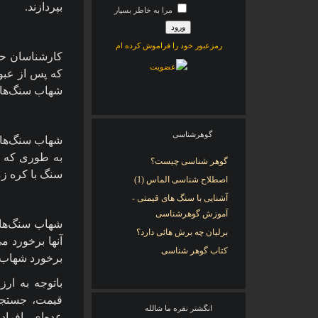
بپردازند.
مرا به خاطر بسپار
رمزعبور خود را فراموش کرده ام
کارشناسان حت
که پس از عبور
شهاب سنگ‌ها ن
گوهرشناسی
شهاب سنگ‌ها م
به طوری که د
گوهر شناسی چیست؟
سنگ با کره زم
اصطلاح شناسی الماس (1)
آشنایی با سنگ های قیمتی -
آموزش گوهرشناسی
شهاب سنگ‌ها ت
برلیان چه برش هائی دارد؟
آنها برخورد م
کتاب گوهر شناسی
برخورد شهاب
باتوجه به ار
قیمت، جستجو
انگشتر نقره ما شالله
عده‌ای
افراد