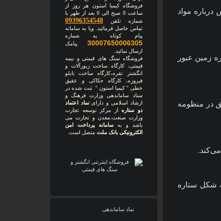
فروشگاه کیمیا استون هر روز از
درباره مواد
ساعت 8 صبح الی 8 بعد از ظهر با
09396354548
شماره تلفن
تماس حاصل فرمائید. ویا به سامانه
پیام کوتاه به شماره
30007650006305
پیامک
ارسال نمائید.
ه زمین عبور
فروشگاه سنگ های قیمتی و نیمه
قیمتی، کارگاه ساخت زیورآلات و
انگشتر نقره،کارگاه ساخت تابلو
فیروزه، کارگاه حکاکی و عقیق
خطی " کیمیا استون " ثبت شده در
ستاد ساماندهی وزارت فرهنگ و
لق در منظومه
ارشاد اسلامی و دارای
نماد اعتماد
دو ستاره
از مرکز توسعه تجارت
وزارت صنعت،معدن و تجارت می
باشد و به
سامانه پرداخت امن
الکترونیکی بانک ملت
متصل است.
ی‌کند.
ه شکل ستاره
نماد ساماندهی