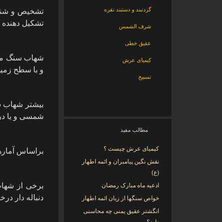
گردنبند و دستبند نقره
تشخیص و شناس
تشکیل دهنده س
شرف الشمس
عقیق خطی
شهاب سنگ معم
کیمیای عرش
و با سطح زمین
تسبیح
بیشتر شهاب سن
شمسی و یا در
مطالب مفید
کیمیای عرش چیست ؟
براساس آمار‌ه
نقش نگین پیامبران و ائمه اطهار
(ع)
برخی از شهاب
ادعیه ماه مبارک رمضان
دنباله دار در
خواص سنگها از زبان ائمه اطهار
انگشتر عقیق یمنی چه محاسنی