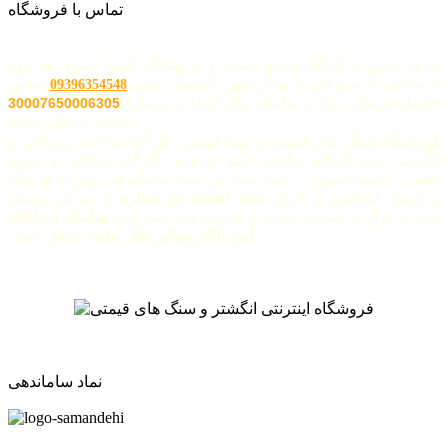
تماس با فروشگاه
برای تماس با کارگاه صنایع دستی و فروشگاه کیمیا استون هر روز
از ساعت 8 صبح الی 8 بعد از ظهر با شماره تلفن
تماس
09396354548
حاصل فرمائید. ویا به سامانه پیام کوتاه به شماره
30007650006305
پیامک ارسال نمائید.
فروشگاه سنگ های قیمتی و نیمه قیمتی، کارگاه ساخت زیورآلات و
انگشتر نقره،کارگاه ساخت تابلو فیروزه، کارگاه حکاکی و عقیق
خطی " کیمیا استون " ثبت شده در ستاد ساماندهی وزارت فرهنگ
و ارشاد اسلامی و دارای
نماد اعتماد دو ستاره
از مرکز توسعه
تجارت وزارت صنعت،معدن و تجارت می باشد و به
سامانه پرداخت
متصل است.
امن الکترونیکی بانک ملت
نماد ساماندهی