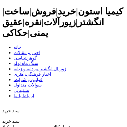
کیمیا استون|خرید|فروش|ساخت|
انگشتر|زیورآلات|نقره|عقیق
یمنی|حکاکی
خانه
اخبار و مقالات
گوهرشناسی
سنگ ماه تولد
ژورنال انگشتر مردانه و زنانه
اخبار فرهنگی، هنری
قوانین و شرایط
سوالات متداول
پشتیبانی
ارتباط با ما
سبد خريد
سبد خرید