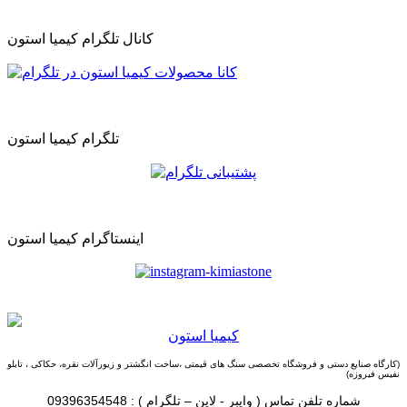
کانال تلگرام کیمیا استون
تلگرام کیمیا استون
اینستاگرام کیمیا استون
كيميا استون
(کارگاه صنایع دستی و
فروشگاه تخصصی سنگ های قیمتی ،ساخت انگشتر و زیورآلات نقره، حکاکی ، تابلو
نفیس فیروزه
)
شماره تلفن تماس ( وایبر - لاین – تلگرام ) : 09396354548