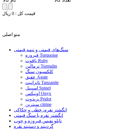
تعداد کالا
نام کالا
قيمت کل :
0
ريال
منو اصلی
سنگ‌های قیمتی و نیمه قیمتی
فیروزه Turquoise
یاقوت Ruby
ترمالین Turmalin
کلکسیون سنگ
عقیق Agate
تانزانیت Tanzanite
اسپینل Spinel
اونیکس Onyx
پریدوت Pridot
سیترین citrine
انگشتر نقره، خطی و حکاکی
انگشتر نقره با سنگ قیمتی
تابلو نفیس فیروزه و چوب
گردنبند و دستبند نقره