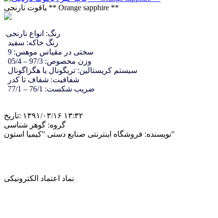
یاقوت نارنجی ** Orange sapphire **
رنگ: انواع نارنجی
رنگ خاکه: سفید
سختی در مقیاس موهس: 9
وزن مخصوص: 97/3 – 05/4
سیستم کریستالین: تریگونال یا هگزاگونال
شفافیت: شفاف تا کدر
ضریب شکست: 76/1 – 77/1
‎۱۳۹۱/۰۳/۱۶ ۱۳:۳۲
تاریخ:
گروه:
گوهر شناسی
فروشگاه اینترنتی صنایع دستی "کیمیا استون"
نویسنده:
نماد اعتماد الکترونیکی