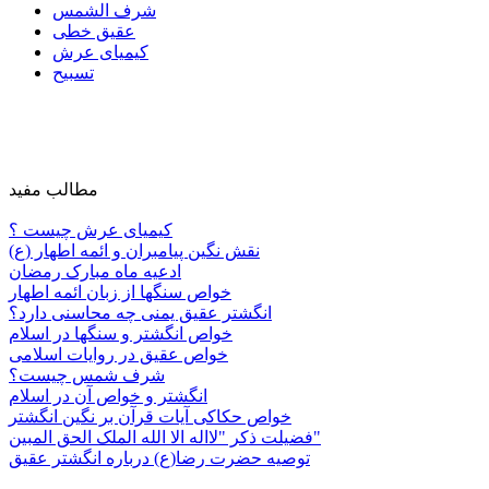
شرف الشمس
عقیق خطی
کیمیای عرش
تسبیح
مطالب مفید
کیمیای عرش چیست ؟
نقش نگین پیامبران و ائمه اطهار (ع)
ادعیه ماه مبارک رمضان
خواص سنگها از زبان ائمه اطهار
انگشتر عقیق یمنی چه محاسنی دارد؟
خواص انگشتر و سنگها در اسلام
خواص عقیق در روایات اسلامی
شرف شمس چیست؟
انگشتر و خواص آن در اسلام
خواص حکاکی آیات قرآن بر نگین انگشتر
فضیلت ذکر "لااله الا الله الملک الحق المبین"
توصیه حضرت رضا(ع) درباره انگشتر عقیق