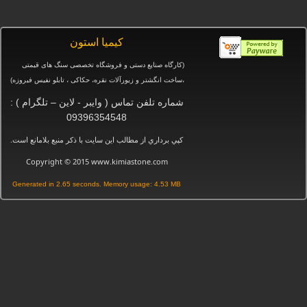
كيميا استون
(کارگاه صنایع دستی و
فروشگاه تخصصی سنگ های قیمتی
،ساخت انگشتر و زیورآلات نقره، حکاکی ، تابلو نفیس فیروزه
)
شماره تلفن تماس ( وایبر - لاین – تلگرام ) :
09396354548
.
كپي برداري از مطالب اين سايت با ذكر منبع بلامانع است
Copyright © 2015 www.kimiastone.com
Generated in 2.65 seconds. Memory usage: 4.53 MB